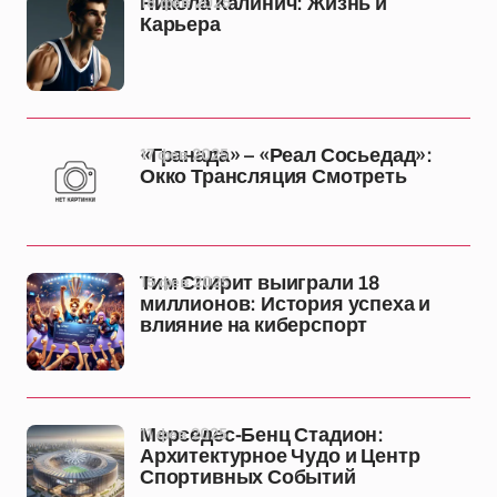
18 фев 2025
Никола Калинич: Жизнь и
Карьера
17 фев 2025
«Гранада» – «Реал Сосьедад»:
Окко Трансляция Смотреть
15 фев 2025
Тим Спирит выиграли 18
миллионов: История успеха и
влияние на киберспорт
11 фев 2025
Мерседес-Бенц Стадион:
Архитектурное Чудо и Центр
Спортивных Событий