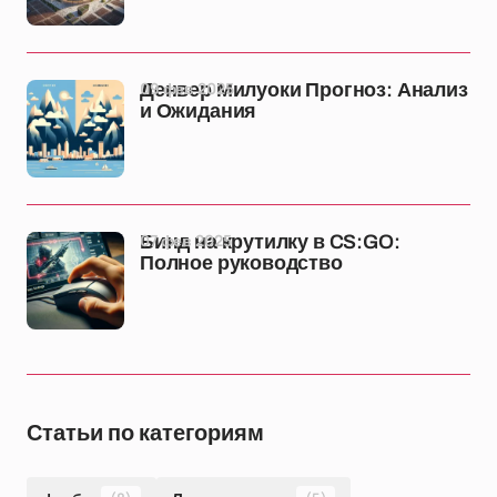
09 фев 2025
Денвер Милуоки Прогноз: Анализ
и Ожидания
07 фев 2025
Бинд на крутилку в CS:GO:
Полное руководство
Статьи по категориям