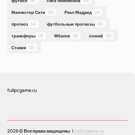
футбол
(8)
Лига чемпионов
(5)
Манчестер Сити
(5)
Реал Мадрид
(4)
прогноз
(4)
футбольные прогнозы
(3)
трансферы
(3)
Мбаппе
(3)
хоккей
(3)
Ставки
(3)
fullpcgame.ru
2026 © Все права защищены. |
fullpcgame.ru