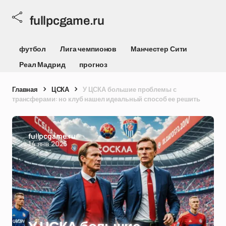
fullpcgame.ru
футбол
Лига чемпионов
Манчестер Сити
Реал Мадрид
прогноз
Главная
ЦСКА
У ЦСКА большие проблемы с
трансферами: но клуб нашел идеальный способ ее решить
fullpcgame.ru
14 янв 2026