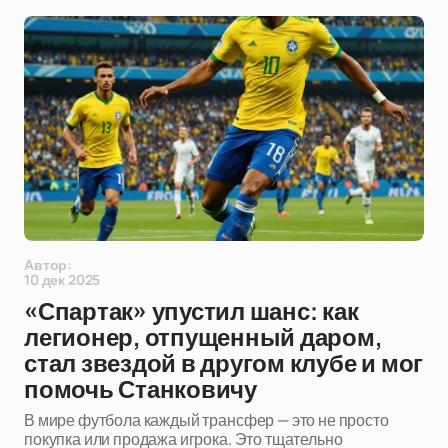
Автор:
10 дек 2025
«Спартак» упустил шанс: как
легионер, отпущенный даром,
стал звездой в другом клубе и мог
помочь Станковичу
В мире футбола каждый трансфер — это не просто
покупка или продажа игрока. Это тщательно