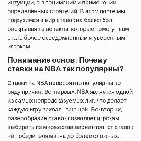
интуиции, а в понимании и применении
определённых стратегий. В этом посте мы
погрузимся в мир ставок на баскетбол,
раскрывая те аспекты, которые помогут вам
стать более осведомлённым и уверенным
игроком.
Понимание основ: Почему
ставки на NBA так популярны?
Ставки на NBA невероятно популярны по
ряду причин. Во-первых, NBA является одной
из самых непредсказуемых лиг, что делает
каждую игру захватывающей. Во-вторых,
разнообразие ставок позволяет игрокам
выбирать из множества вариантов: от ставок
на победителя матча до более сложных,