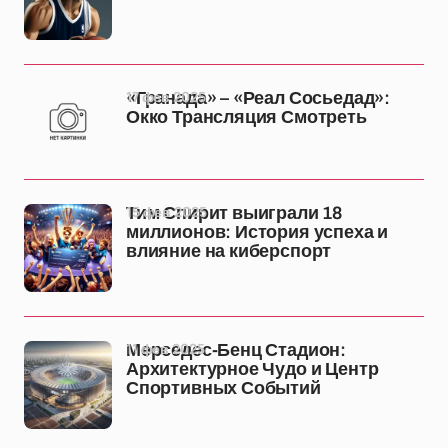
17 фев 2025
«Гранада» – «Реал Сосьедад»:
Окко Трансляция Смотреть
15 фев 2025
Тим Спирит выиграли 18
миллионов: История успеха и
влияние на киберспорт
11 фев 2025
Мерседес-Бенц Стадион:
Архитектурное Чудо и Центр
Спортивных Событий