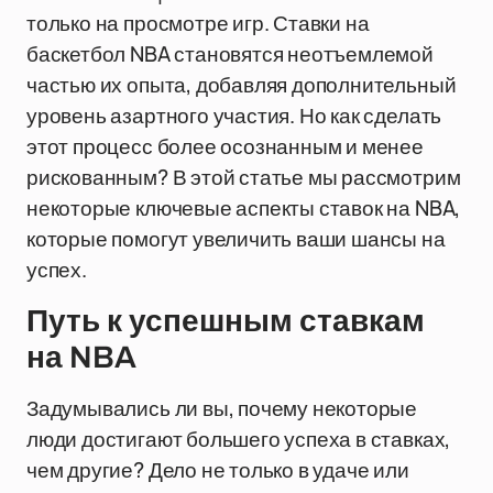
только на просмотре игр. Ставки на
баскетбол NBA становятся неотъемлемой
частью их опыта, добавляя дополнительный
уровень азартного участия. Но как сделать
этот процесс более осознанным и менее
рискованным? В этой статье мы рассмотрим
некоторые ключевые аспекты ставок на NBA,
которые помогут увеличить ваши шансы на
успех.
Путь к успешным ставкам
на NBA
Задумывались ли вы, почему некоторые
люди достигают большего успеха в ставках,
чем другие? Дело не только в удаче или