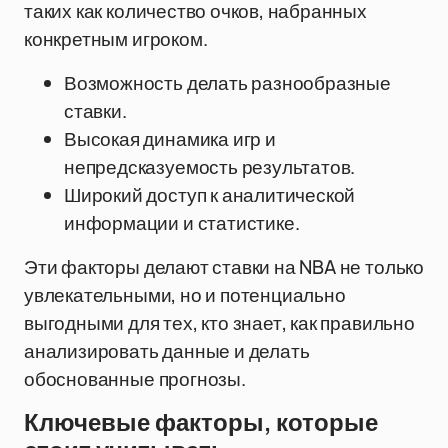
таких как количество очков, набранных
конкретным игроком.
Возможность делать разнообразные
ставки.
Высокая динамика игр и
непредсказуемость результатов.
Широкий доступ к аналитической
информации и статистике.
Эти факторы делают ставки на NBA не только
увлекательными, но и потенциально
выгодными для тех, кто знает, как правильно
анализировать данные и делать
обоснованные прогнозы.
Ключевые факторы, которые