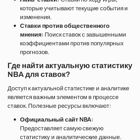
которые учитывают текущие события и
изменения.
Ставки против общественного
мнения:
Поиск ставок с завышенными
коэффициентами против популярных
прогнозов.
Где найти актуальную статистику
NBA для ставок?
Доступ к актуальной статистике и аналитике
является важным элементом в процессе
ставок. Полезные ресурсы включают:
Официальный сайт NBA:
Предоставляет самую свежую
статистику и аналитические данные.