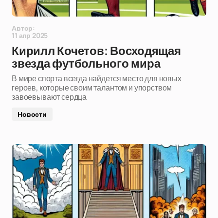
Автор:
11 апр 2025
Кирилл Кочетов: Восходящая
звезда футбольного мира
В мире спорта всегда найдется место для новых
героев, которые своим талантом и упорством
завоевывают сердца
Новости