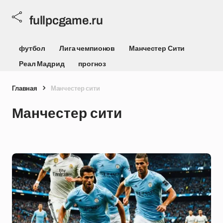
fullpcgame.ru
футбол
Лига чемпионов
Манчестер Сити
Реал Мадрид
прогноз
Главная
Манчестер сити
Манчестер сити