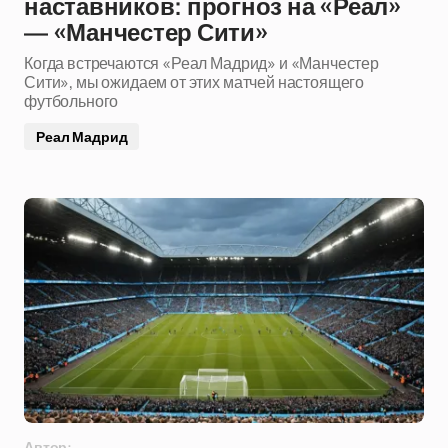
наставников: прогноз на «Реал»
— «Манчестер Сити»
Когда встречаются «Реал Мадрид» и «Манчестер
Сити», мы ожидаем от этих матчей настоящего
футбольного
Реал Мадрид
Автор: