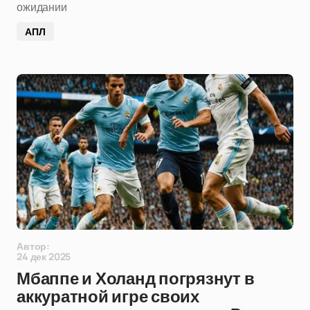
ожидании
АПЛ
Автор:
24 дек 2025
Мбаппе и Холанд погрязнут в
аккуратной игре своих