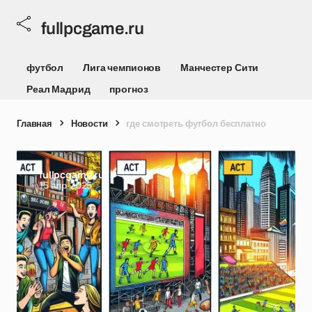
fullpcgame.ru
футбол
Лига чемпионов
Манчестер Сити
Реал Мадрид
прогноз
Главная
Новости
где смотреть футбол бесплатно
fullpcgame.ru
15 апр 2025