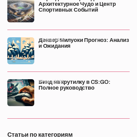
Архитектурное Чудо и Центр
Спортивных Событий
09 фев 2025
Денвер Милуоки Прогноз: Анализ
и Ожидания
07 фев 2025
Бинд на крутилку в CS:GO:
Полное руководство
Статьи по категориям