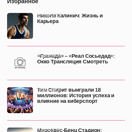
Избранное
18 фев 2025
Никола Калинич: Жизнь и
Карьера
17 фев 2025
«Гранада» – «Реал Сосьедад»:
Окко Трансляция Смотреть
15 фев 2025
Тим Спирит выиграли 18
миллионов: История успеха и
влияние на киберспорт
11 фев 2025
Мерседес-Бенц Стадион: