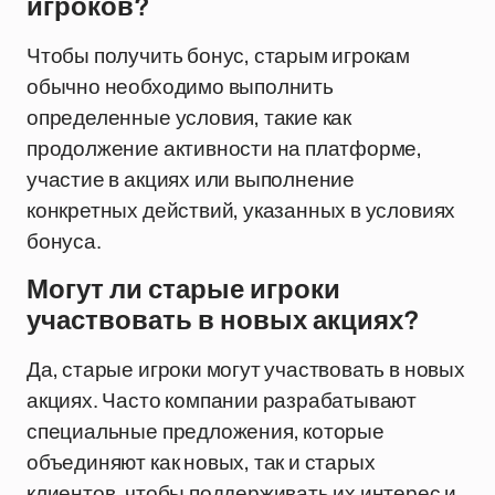
игроков?
Чтобы получить бонус, старым игрокам
обычно необходимо выполнить
определенные условия, такие как
продолжение активности на платформе,
участие в акциях или выполнение
конкретных действий, указанных в условиях
бонуса.
Могут ли старые игроки
участвовать в новых акциях?
Да, старые игроки могут участвовать в новых
акциях. Часто компании разрабатывают
специальные предложения, которые
объединяют как новых, так и старых
клиентов, чтобы поддерживать их интерес и