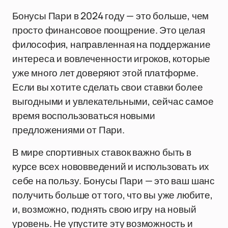
Бонусы Пари в 2024 году — это больше, чем
просто финансовое поощрение. Это целая
философия, направленная на поддержание
интереса и вовлеченности игроков, которые
уже много лет доверяют этой платформе.
Если вы хотите сделать свои ставки более
выгодными и увлекательными, сейчас самое
время воспользоваться новыми
предложениями от Пари.
В мире спортивных ставок важно быть в
курсе всех нововведений и использовать их
себе на пользу. Бонусы Пари — это ваш шанс
получить больше от того, что вы уже любите,
и, возможно, поднять свою игру на новый
уровень. Не упустите эту возможность и