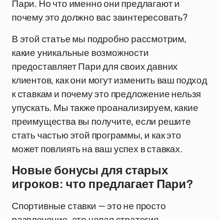
Пари. Но что именно они предлагают и
почему это должно вас заинтересовать?
В этой статье мы подробно рассмотрим,
какие уникальные возможности
предоставляет Пари для своих давних
клиентов, как они могут изменить ваш подход
к ставкам и почему это предложение нельзя
упускать. Мы также проанализируем, какие
преимущества вы получите, если решите
стать частью этой программы, и как это
может повлиять на ваш успех в ставках.
Новые бонусы для старых
игроков: что предлагает Пари?
Спортивные ставки — это не просто
развлечение, это целая стратегия,