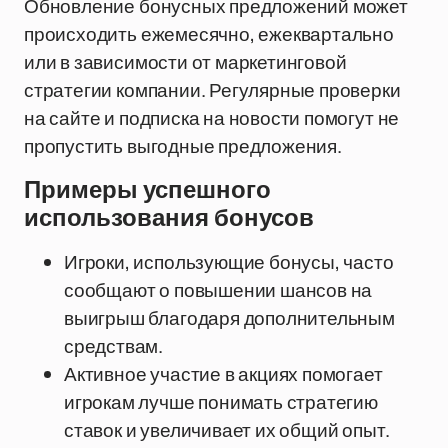
Обновление бонусных предложений может
происходить ежемесячно, ежеквартально
или в зависимости от маркетинговой
стратегии компании. Регулярные проверки
на сайте и подписка на новости помогут не
пропустить выгодные предложения.
Примеры успешного
использования бонусов
Игроки, использующие бонусы, часто
сообщают о повышении шансов на
выигрыш благодаря дополнительным
средствам.
Активное участие в акциях помогает
игрокам лучше понимать стратегию
ставок и увеличивает их общий опыт.