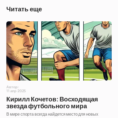
Читать еще
Автор:
11 апр 2025
Кирилл Кочетов: Восходящая
звезда футбольного мира
В мире спорта всегда найдется место для новых