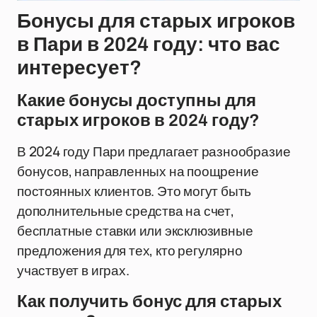
Бонусы для старых игроков
в Пари в 2024 году: что вас
интересует?
Какие бонусы доступны для
старых игроков в 2024 году?
В 2024 году Пари предлагает разнообразие
бонусов, направленных на поощрение
постоянных клиентов. Это могут быть
дополнительные средства на счет,
бесплатные ставки или эксклюзивные
предложения для тех, кто регулярно
участвует в играх.
Как получить бонус для старых