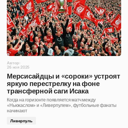
Автор:
26 ноя 2025
Мерсисайдцы и «сороки» устроят
яркую перестрелку на фоне
трансферной саги Исака
Когда на горизонте появляется матч между
«Ньюкаслом» и «Ливерпулем», футбольные фанаты
начинают
Ливерпуль