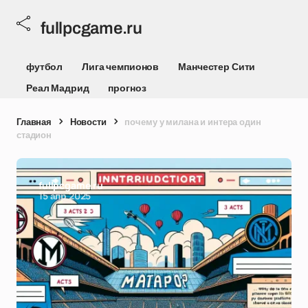
fullpcgame.ru
футбол
Лига чемпионов
Манчестер Сити
Реал Мадрид
прогноз
Главная
Новости
почему у милана и интера один
стадион
fullpcgame.ru
15 апр 2025