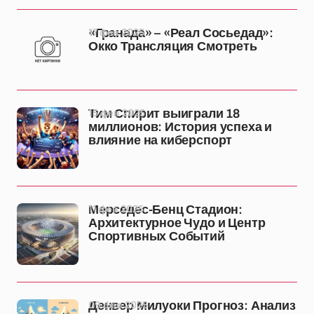
17 фев 2025
«Гранада» – «Реал Сосьедад»:
Окко Трансляция Смотреть
15 фев 2025
Тим Спирит выиграли 18
миллионов: История успеха и
влияние на киберспорт
11 фев 2025
Мерседес-Бенц Стадион:
Архитектурное Чудо и Центр
Спортивных Событий
09 фев 2025
Денвер Милуоки Прогноз: Анализ