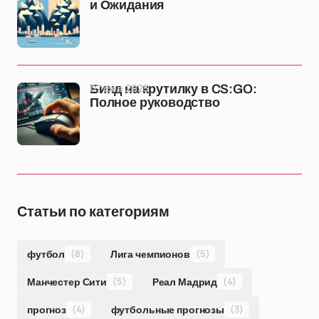
и Ожидания
07 фев 2025
Бинд на крутилку в CS:GO:
Полное руководство
Статьи по категориям
футбол
(8)
Лига чемпионов
(5)
Манчестер Сити
(5)
Реал Мадрид
(4)
прогноз
(4)
футбольные прогнозы
(3)