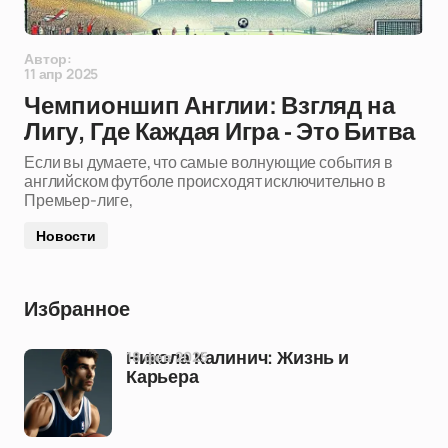
Автор:
11 апр 2025
Чемпионшип Англии: Взгляд на
Лигу, Где Каждая Игра - Это Битва
Если вы думаете, что самые волнующие события в
английском футболе происходят исключительно в
Премьер-лиге,
Новости
Избранное
18 фев 2025
Никола Калинич: Жизнь и
Карьера