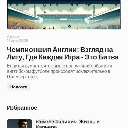
Автор:
11 апр 2025
Чемпионшип Англии: Взгляд на
Лигу, Где Каждая Игра - Это Битва
Если вы думаете, что самые волнующие события в
английском футболе происходят исключительно в
Премьер-лиге,
Новости
Избранное
18 фев 2025
Никола Калинич: Жизнь и
Карьера