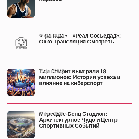
17 фев 2025
«Гранада» – «Реал Сосьедад»:
Окко Трансляция Смотреть
15 фев 2025
Тим Спирит выиграли 18
миллионов: История успеха и
влияние на киберспорт
11 фев 2025
Мерседес-Бенц Стадион:
Архитектурное Чудо и Центр
Спортивных Событий