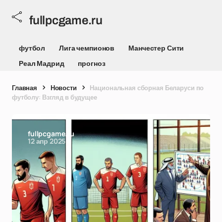
fullpcgame.ru
футбол
Лига чемпионов
Манчестер Сити
Реал Мадрид
прогноз
Главная
Новости
Национальная сборная Беларуси по
футболу: Взгляд в будущее
fullpcgame.ru
12 апр 2025