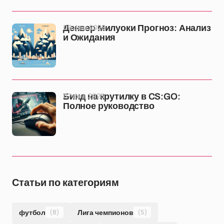
09 фев 2025
Денвер Милуоки Прогноз: Анализ
и Ожидания
07 фев 2025
Бинд на крутилку в CS:GO:
Полное руководство
Статьи по категориям
футбол
(8)
Лига чемпионов
(5)