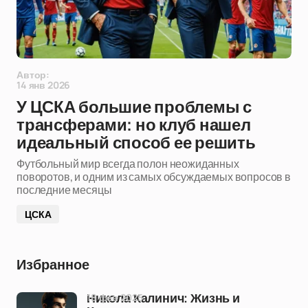
Автор:
14 янв 2026
У ЦСКА большие проблемы с
трансферами: но клуб нашел
идеальный способ ее решить
Футбольный мир всегда полон неожиданных
поворотов, и одним из самых обсуждаемых вопросов в
последние месяцы
ЦСКА
Избранное
18 фев 2025
Никола Калинич: Жизнь и