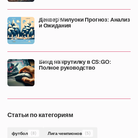
09 фев 2025
Денвер Милуоки Прогноз: Анализ
и Ожидания
07 фев 2025
Бинд на крутилку в CS:GO:
Полное руководство
Статьи по категориям
футбол
(8)
Лига чемпионов
(5)