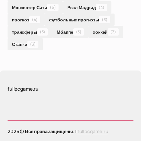
Манчестер Сити
(5)
Реал Мадрид
(4)
прогноз
(4)
футбольные прогнозы
(3)
трансферы
(3)
Мбаппе
(3)
хоккей
(3)
Ставки
(3)
fullpcgame.ru
2026 © Все права защищены. |
fullpcgame.ru