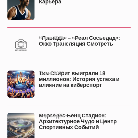
Карьера
17 фев 2025
«Гранада» – «Реал Сосьедад»:
Окко Трансляция Смотреть
15 фев 2025
Тим Спирит выиграли 18
миллионов: История успеха и
влияние на киберспорт
11 фев 2025
Мерседес-Бенц Стадион:
Архитектурное Чудо и Центр
Спортивных Событий