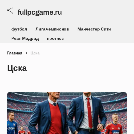
fullpcgame.ru
футбол
Лига чемпионов
Манчестер Сити
Реал Мадрид
прогноз
Главная
Цска
Цска