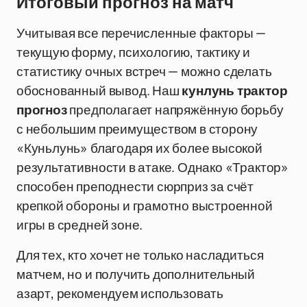
Итоговый прогноз на матч
Учитывая все перечисленные факторы —
текущую форму, психологию, тактику и
статистику очных встреч — можно сделать
обоснованный вывод. Наш
кунлунь трактор
прогноз
предполагает напряжённую борьбу
с небольшим преимуществом в сторону
«Куньлунь» благодаря их более высокой
результативности в атаке. Однако «Трактор»
способен преподнести сюрприз за счёт
крепкой обороны и грамотно выстроенной
игры в средней зоне.
Для тех, кто хочет не только насладиться
матчем, но и получить дополнительный
азарт, рекомендуем использовать