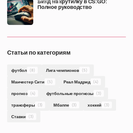
07 фев 2025
Бинд на крутилку в CS:GO:
Полное руководство
Статьи по категориям
футбол
(8)
Лига чемпионов
(5)
Манчестер Сити
(5)
Реал Мадрид
(4)
прогноз
(4)
футбольные прогнозы
(3)
трансферы
(3)
Мбаппе
(3)
хоккей
(3)
Ставки
(3)