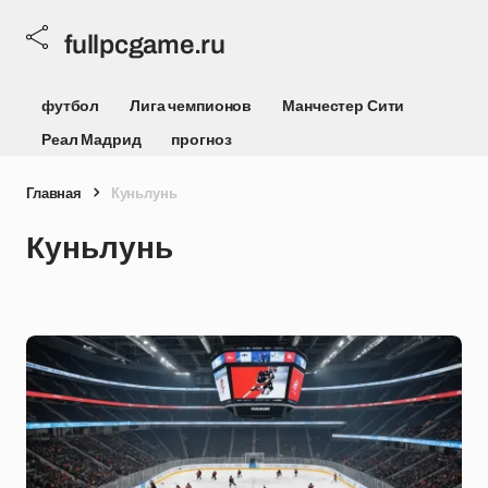
fullpcgame.ru
футбол
Лига чемпионов
Манчестер Сити
Реал Мадрид
прогноз
Главная
Куньлунь
Куньлунь