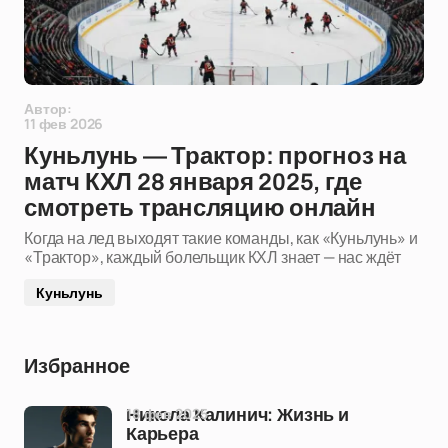
Автор:
11 фев 2026
Куньлунь — Трактор: прогноз на
матч КХЛ 28 января 2025, где
смотреть трансляцию онлайн
Когда на лед выходят такие команды, как «Куньлунь» и
«Трактор», каждый болельщик КХЛ знает — нас ждёт
Куньлунь
Избранное
18 фев 2025
Никола Калинич: Жизнь и
Карьера