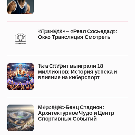
17 фев 2025
«Гранада» – «Реал Сосьедад»:
Окко Трансляция Смотреть
15 фев 2025
Тим Спирит выиграли 18
миллионов: История успеха и
влияние на киберспорт
11 фев 2025
Мерседес-Бенц Стадион:
Архитектурное Чудо и Центр
Спортивных Событий