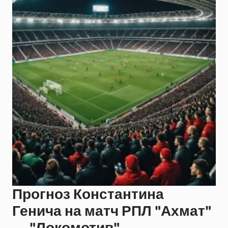
Прогноз Константина
Генича на матч РПЛ "Ахмат"
— "Локомотив"