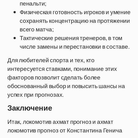
пенальти;
Физическая готовность игроков и умение
сохранять концентрацию на протяжении
всего матча;
Тактические решения тренеров, в том
числе замены и перестановки в составе.
Для любителей спорта и тех, кто
интересуется ставками, понимание этих
факторов позволит сделать более
обоснованный выбор и повысить шансы на
успех при прогнозах.
Заключение
Итак, локомотив ахмат прогноз и ахмат
локомотив прогноз от Константина Генича