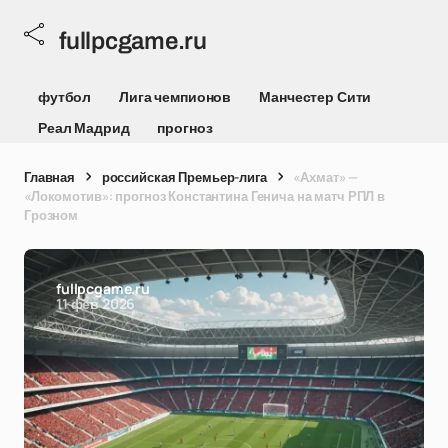
fullpcgame.ru
футбол
Лига чемпионов
Манчестер Сити
Реал Мадрид
прогноз
Главная
российская Премьер-лига
«Ахмат» —
«Локомотив»: прогноз Константина Генича на матч РПЛ в
Грозном
fullpcgame.ru
11 фев 2026