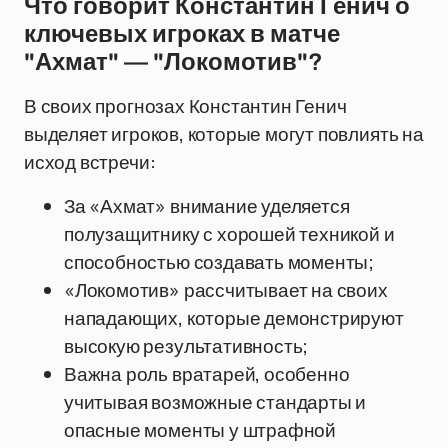
Что говорит Константин Генич о
ключевых игроках в матче
"Ахмат" — "Локомотив"?
В своих прогнозах Константин Генич
выделяет игроков, которые могут повлиять на
исход встречи:
За «Ахмат» внимание уделяется
полузащитнику с хорошей техникой и
способностью создавать моменты;
«Локомотив» рассчитывает на своих
нападающих, которые демонстрируют
высокую результативность;
Важна роль вратарей, особенно
учитывая возможные стандарты и
опасные моменты у штрафной