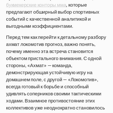
букмекерские конторы мма
, которые
предлагают обширный выбор спортивных
событий с качественной аналитикой и
выгодными коэффициентами.
Перед тем как перейти к детальному разбору
ахмат локомотив прогноз, важно понять,
почему именно эта встреча становится
объектом пристального внимания. С одной
стороны, «Ахмат» — команда,
демонстрирующая устойчивую игру на
домашнем поле, с другой — «Локомотив»,
всегда готовый к борьбе и способный
удивлять соперников своими тактическими
ходами. Взаимное противостояние этих
коллективов уже неоднократно становилось