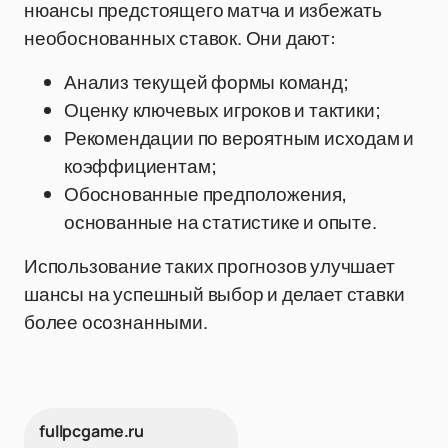
нюансы предстоящего матча и избежать
необоснованных ставок. Они дают:
Анализ текущей формы команд;
Оценку ключевых игроков и тактики;
Рекомендации по вероятным исходам и
коэффициентам;
Обоснованные предположения,
основанные на статистике и опыте.
Использование таких прогнозов улучшает
шансы на успешный выбор и делает ставки
более осознанными.
fullpcgame.ru