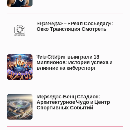
17 фев 2025
«Гранада» – «Реал Сосьедад»:
Окко Трансляция Смотреть
15 фев 2025
Тим Спирит выиграли 18
миллионов: История успеха и
влияние на киберспорт
11 фев 2025
Мерседес-Бенц Стадион:
Архитектурное Чудо и Центр
Спортивных Событий