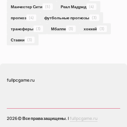
Манчестер Сити
(5)
Реал Мадрид
(4)
прогноз
(4)
футбольные прогнозы
(3)
трансферы
(3)
Мбаппе
(3)
хоккей
(3)
Ставки
(3)
fullpcgame.ru
2026 © Все права защищены. |
fullpcgame.ru