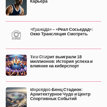
Карьера
17 фев 2025
«Гранада» – «Реал Сосьедад»:
Окко Трансляция Смотреть
15 фев 2025
Тим Спирит выиграли 18
миллионов: История успеха и
влияние на киберспорт
11 фев 2025
Мерседес-Бенц Стадион:
Архитектурное Чудо и Центр
Спортивных Событий