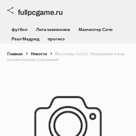
fullpcgame.ru
футбол
Лига чемпионов
Манчестер Сити
Реал Мадрид
прогноз
Главная
Новости
Все скины Dota 2: Погружение в мир
косметических улучшений
fullpcgame.ru
28 дек 2024