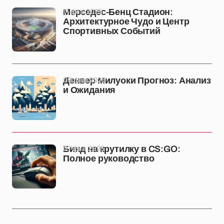
11 фев 2025
Мерседес-Бенц Стадион:
Архитектурное Чудо и Центр
Спортивных Событий
09 фев 2025
Денвер Милуоки Прогноз: Анализ
и Ожидания
07 фев 2025
Бинд на крутилку в CS:GO:
Полное руководство