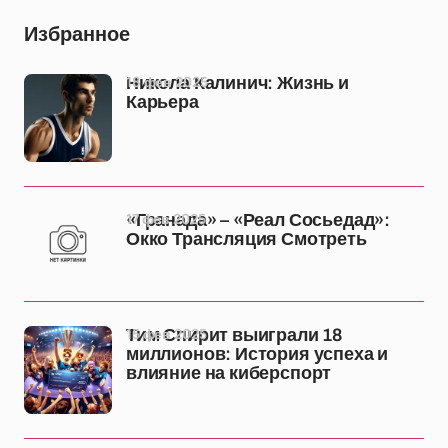
Избранное
18 фев 2025
Никола Калинич: Жизнь и
Карьера
17 фев 2025
«Гранада» – «Реал Сосьедад»:
Окко Трансляция Смотреть
15 фев 2025
Тим Спирит выиграли 18
миллионов: История успеха и
влияние на киберспорт