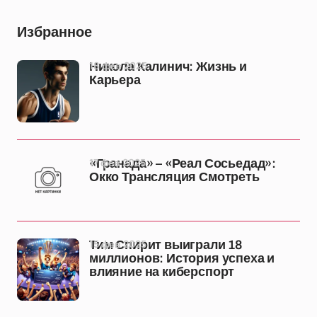
Избранное
18 фев 2025
Никола Калинич: Жизнь и
Карьера
17 фев 2025
«Гранада» – «Реал Сосьедад»:
Окко Трансляция Смотреть
15 фев 2025
Тим Спирит выиграли 18
миллионов: История успеха и
влияние на киберспорт