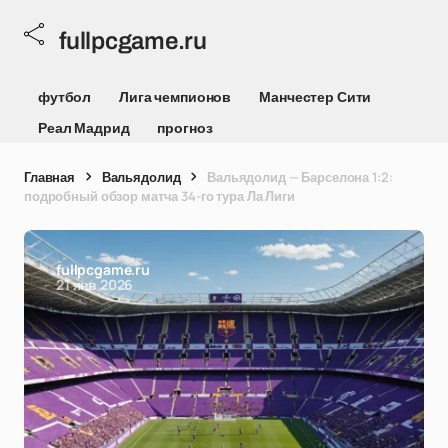
fullpcgame.ru
футбол
Лига чемпионов
Манчестер Сити
Реал Мадрид
прогноз
Главная
Вальядолид
Вальядолид — Барселона 1:2:
подробный обзор матча 34-го тура Ла Лиги
fullpcgame.ru
21 янв 2026