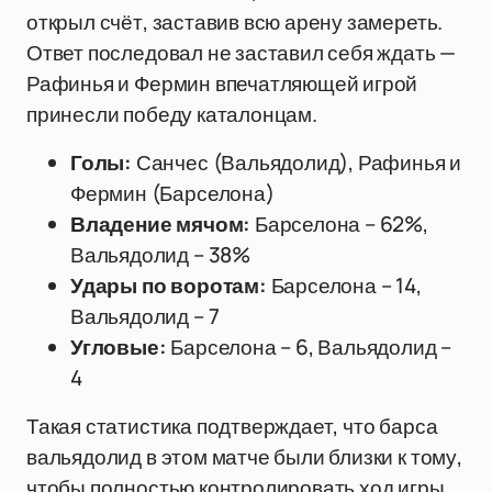
открыл счёт, заставив всю арену замереть.
Ответ последовал не заставил себя ждать —
Рафинья и Фермин впечатляющей игрой
принесли победу каталонцам.
Голы:
Санчес (Вальядолид), Рафинья и
Фермин (Барселона)
Владение мячом:
Барселона – 62%,
Вальядолид – 38%
Удары по воротам:
Барселона – 14,
Вальядолид – 7
Угловые:
Барселона – 6, Вальядолид –
4
Такая статистика подтверждает, что барса
вальядолид в этом матче были близки к тому,
чтобы полностью контролировать ход игры,