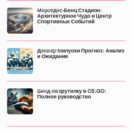
11 фев 2025
Мерседес-Бенц Стадион:
Архитектурное Чудо и Центр
Спортивных Событий
09 фев 2025
Денвер Милуоки Прогноз: Анализ
и Ожидания
07 фев 2025
Бинд на крутилку в CS:GO:
Полное руководство