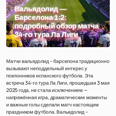
Вальядолид —
Барселона 1:2:
подробный обзор матча
34-го тура Ла Лиги
Матчи вальядолид – барселона традиционно
вызывают неподдельный интерес у
поклонников испанского футбола. Эта
встреча 34-го тура Ла Лиги, прошедшая 3 мая
2025 года, не стала исключением —
напряжённая игра, драматические моменты
и важные голы сделали матч настоящим
праздником футбола. Вальядолид –