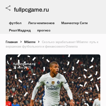
fullpcgame.ru
футбол
Лига чемпионов
Манчестер Сити
Реал Мадрид
прогноз
Главная
Мбаппе
Сколько зарабатывает Мбаппе: путь к
вершинам футбольного и финансового Олимпа
fullpcgame.ru
21 ноя 2025