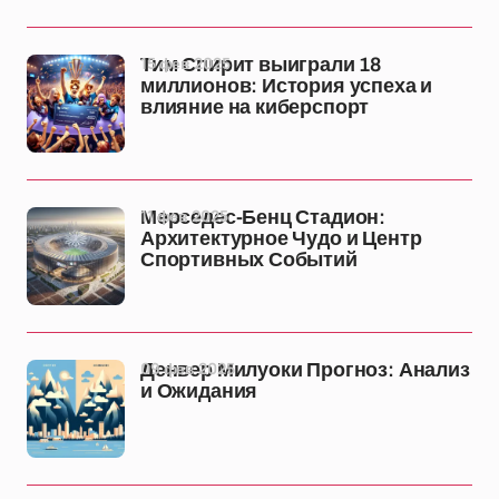
15 фев 2025
Тим Спирит выиграли 18
миллионов: История успеха и
влияние на киберспорт
11 фев 2025
Мерседес-Бенц Стадион:
Архитектурное Чудо и Центр
Спортивных Событий
09 фев 2025
Денвер Милуоки Прогноз: Анализ
и Ожидания