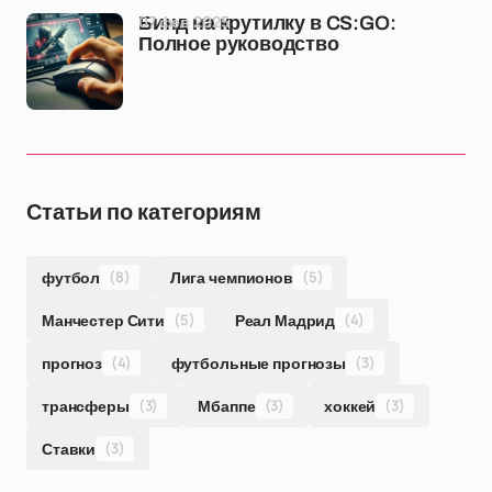
07 фев 2025
Бинд на крутилку в CS:GO:
Полное руководство
Статьи по категориям
футбол
(8)
Лига чемпионов
(5)
Манчестер Сити
(5)
Реал Мадрид
(4)
прогноз
(4)
футбольные прогнозы
(3)
трансферы
(3)
Мбаппе
(3)
хоккей
(3)
Ставки
(3)