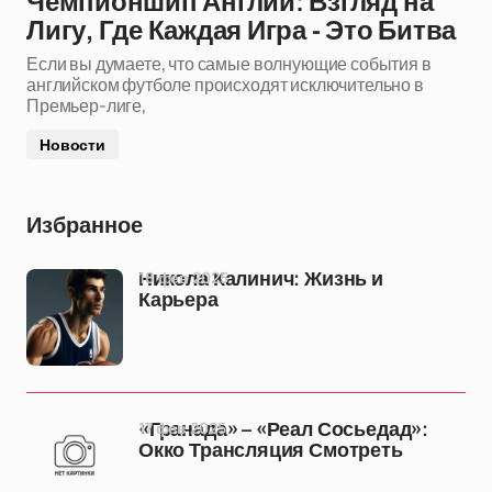
Чемпионшип Англии: Взгляд на
Лигу, Где Каждая Игра - Это Битва
Если вы думаете, что самые волнующие события в
английском футболе происходят исключительно в
Премьер-лиге,
Новости
Избранное
18 фев 2025
Никола Калинич: Жизнь и
Карьера
17 фев 2025
«Гранада» – «Реал Сосьедад»:
Окко Трансляция Смотреть