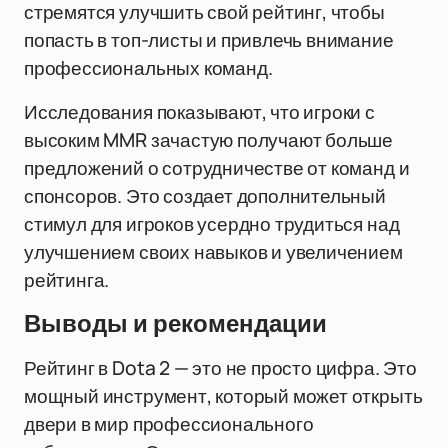
стремятся улучшить свой рейтинг, чтобы
попасть в топ-листы и привлечь внимание
профессиональных команд.
Исследования показывают, что игроки с
высоким MMR зачастую получают больше
предложений о сотрудничестве от команд и
спонсоров. Это создает дополнительный
стимул для игроков усердно трудиться над
улучшением своих навыков и увеличением
рейтинга.
Выводы и рекомендации
Рейтинг в Dota 2 — это не просто цифра. Это
мощный инструмент, который может открыть
двери в мир профессионального