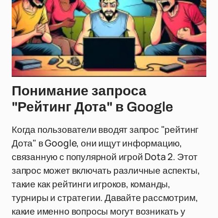
Понимание запроса
"Рейтинг Дота" в Google
Когда пользователи вводят запрос "рейтинг
Дота" в Google, они ищут информацию,
связанную с популярной игрой Dota 2. Этот
запрос может включать различные аспекты,
такие как рейтинги игроков, команды,
турниры и стратегии. Давайте рассмотрим,
какие именно вопросы могут возникать у