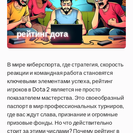
рейтинг дота
В мире киберспорта, где стратегия, скорость
реакции и командная работа становятся
ключевыми элементами успеха, рейтинг
игроков в Dota 2 является не просто
показателем мастерства. Это своеобразный
паспорт в мир профессиональных турниров,
где вас ждут слава, признание и огромные
призовые фонды. Но что действительно
стоит за этими числами? Почему рейтинг в