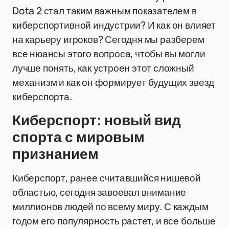
Dota 2 стал таким важным показателем в
киберспортивной индустрии? И как он влияет
на карьеру игроков? Сегодня мы разберем
все нюансы этого вопроса, чтобы вы могли
лучше понять, как устроен этот сложный
механизм и как он формирует будущих звезд
киберспорта.
Киберспорт: новый вид
спорта с мировым
признанием
Киберспорт, ранее считавшийся нишевой
областью, сегодня завоевал внимание
миллионов людей по всему миру. С каждым
годом его популярность растет, и все больше