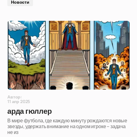
Новости
Автор:
11 апр 2025
арда гюллер
В мире футбола, где каждую минуту рождаются новые
звезды, удержать внимание на одном игроке – задача
не из