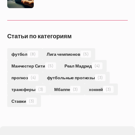
Статьи по категориям
футбол
(8)
Лига чемпионов
(5)
Манчестер Сити
(5)
Реал Мадрид
(4)
прогноз
(4)
футбольные прогнозы
(3)
трансферы
(3)
Мбаппе
(3)
хоккей
(3)
Ставки
(3)