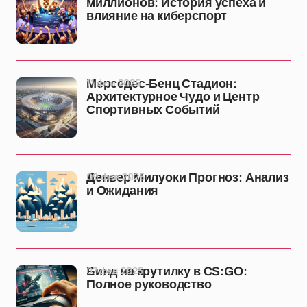
миллионов: История успеха и
влияние на киберспорт
11 фев 2025
Мерседес-Бенц Стадион:
Архитектурное Чудо и Центр
Спортивных Событий
09 фев 2025
Денвер Милуоки Прогноз: Анализ
и Ожидания
07 фев 2025
Бинд на крутилку в CS:GO:
Полное руководство