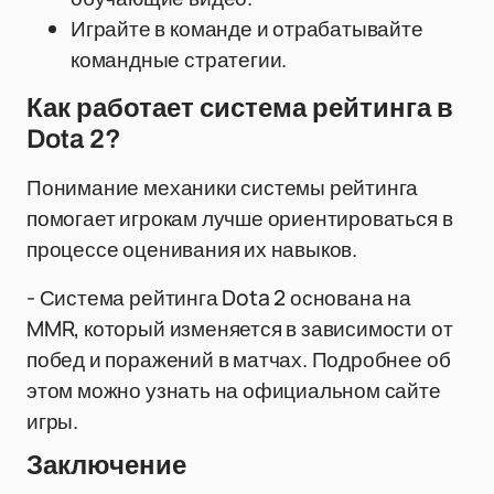
Играйте в команде и отрабатывайте
командные стратегии.
Как работает система рейтинга в
Dota 2?
Понимание механики системы рейтинга
помогает игрокам лучше ориентироваться в
процессе оценивания их навыков.
- Система рейтинга Dota 2 основана на
MMR, который изменяется в зависимости от
побед и поражений в матчах. Подробнее об
этом можно узнать на официальном сайте
игры.
Заключение