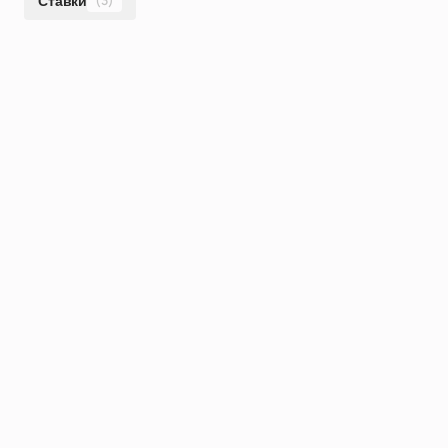
Ставки