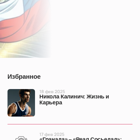
Избранное
18 фев 2025
Никола Калинич: Жизнь и
Карьера
17 фев 2025
«Гранада» – «Реал Сосьедад»: