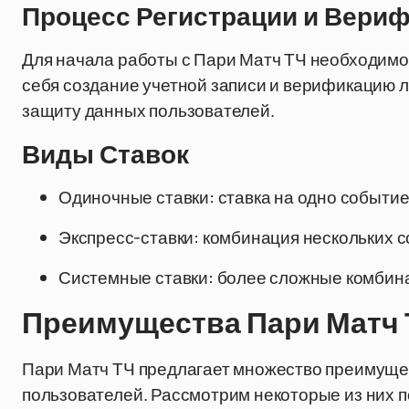
Процесс Регистрации и Вери
Для начала работы с Пари Матч ТЧ необходимо 
себя создание учетной записи и верификацию л
защиту данных пользователей.
Виды Ставок
Одиночные ставки: ставка на одно событие
Экспресс-ставки: комбинация нескольких с
Системные ставки: более сложные комбин
Преимущества Пари Матч
Пари Матч ТЧ предлагает множество преимущес
пользователей. Рассмотрим некоторые из них 