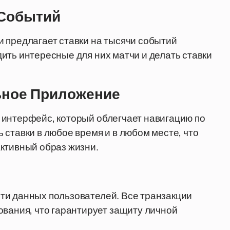
Событий
 предлагает ставки на тысячи событий
ить интересные для них матчи и делать ставки
ьное Приложение
 интерфейс, который облегчает навигацию по
 ставки в любое время и в любом месте, что
ктивный образ жизни.
ти данных пользователей. Все транзакции
ания, что гарантирует защиту личной