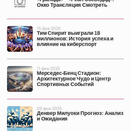
Окко Трансляция Смотреть
15 фев 2025
Тим Спирит выиграли 18
миллионов: История успеха и
влияние на киберспорт
11 фев 2025
Мерседес-Бенц Стадион:
Архитектурное Чудо и Центр
Спортивных Событий
09 фев 2025
Денвер Милуоки Прогноз: Анализ
и Ожидания