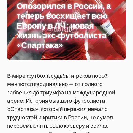
Опозорился в России, а
теперь восхищает всю
Европу в ЛЧ: новая
жизнь экс-футболиста
«Спартака»
В мире футбола судьбы игроков порой
меняются кардинально — от полного
забвения до триумфа на международной
арене. История бывшего футболиста
«Спартака», который пережил немало
трудностей и критики в России, но сумел
переосмыслить свою карьеру и сейчас