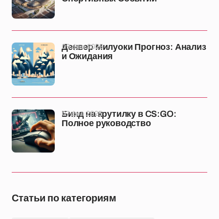
09 фев 2025
Денвер Милуоки Прогноз: Анализ
и Ожидания
07 фев 2025
Бинд на крутилку в CS:GO:
Полное руководство
Статьи по категориям