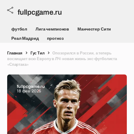
fullpcgame.ru
футбол
Лига чемпионов
Манчестер Сити
Реал Мадрид
прогноз
Главная
Гус Тил
Опозорился в России, а теперь
восхищает всю Европу в ЛЧ: новая жизнь экс-футболиста
«Спартака»
fullpcgame.ru
18 фев 2026