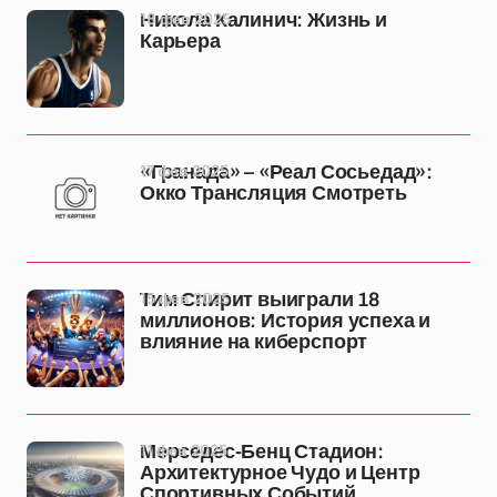
18 фев 2025
Никола Калинич: Жизнь и
Карьера
17 фев 2025
«Гранада» – «Реал Сосьедад»:
Окко Трансляция Смотреть
15 фев 2025
Тим Спирит выиграли 18
миллионов: История успеха и
влияние на киберспорт
11 фев 2025
Мерседес-Бенц Стадион:
Архитектурное Чудо и Центр
Спортивных Событий