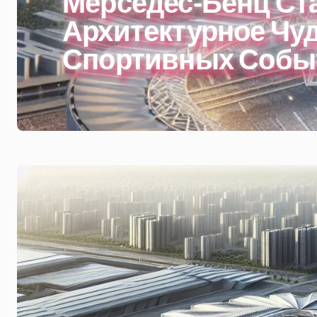
Мерседес-Бенц Ст
Архитектурное Чуд
Спортивных Собы