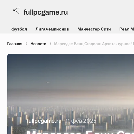
fullpcgame.ru
футбол
Лига чемпионов
Манчестер Сити
Реал 
Главная
Новости
Мерседес-Бенц Стадион: Архитектурное 
fullpcgame.ru
11 фев 2025