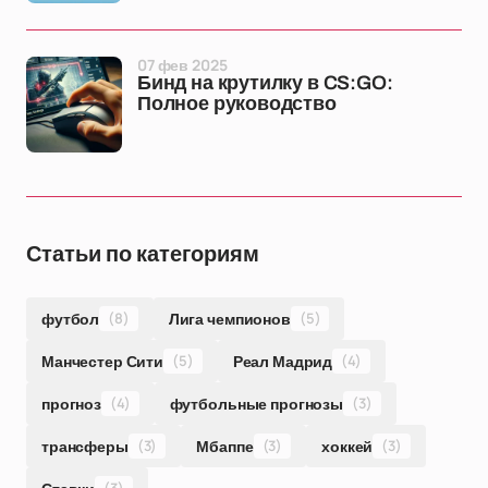
07 фев 2025
Бинд на крутилку в CS:GO:
Полное руководство
Статьи по категориям
футбол
(8)
Лига чемпионов
(5)
Манчестер Сити
(5)
Реал Мадрид
(4)
прогноз
(4)
футбольные прогнозы
(3)
трансферы
(3)
Мбаппе
(3)
хоккей
(3)
(3)