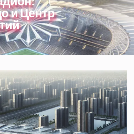
адион:
о и Центр
тий