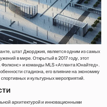
нте, штат Джорджия, является одним из самых
ений в мире. Открытый в 2017 году, этот
а Фэлконс» и команды MLS «Атланта Юнайтед».
обенности стадиона, его влияние на экономику
х спортивных и культурных мероприятий.
сти
льной архитектурой и инновационными