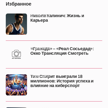
Избранное
18 фев 2025
Никола Калинич: Жизнь и
Карьера
17 фев 2025
«Гранада» – «Реал Сосьедад»:
Окко Трансляция Смотреть
15 фев 2025
Тим Спирит выиграли 18
миллионов: История успеха и
влияние на киберспорт