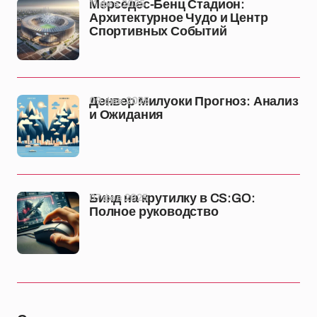
11 фев 2025
Мерседес-Бенц Стадион:
Архитектурное Чудо и Центр
Спортивных Событий
09 фев 2025
Денвер Милуоки Прогноз: Анализ
и Ожидания
07 фев 2025
Бинд на крутилку в CS:GO:
Полное руководство