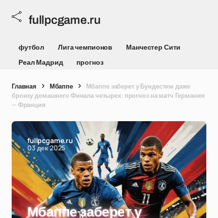
fullpcgame.ru
футбол
Лига чемпионов
Манчестер Сити
Реал Мадрид
прогноз
Главная
Мбаппе
Мбаппе заберет у Бундестим даже
бронзу домашнего Финала четырех: прогноз на матч Германия
— Франция
fullpcgame.ru
03 дек 2025
Мбаппе заберет у