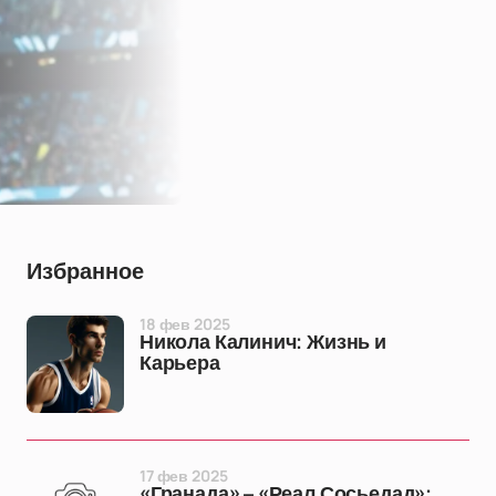
Избранное
18 фев 2025
Никола Калинич: Жизнь и
Карьера
17 фев 2025
«Гранада» – «Реал Сосьедад»: