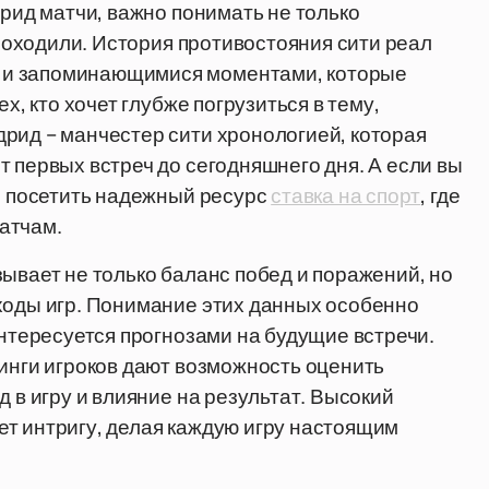
дрид матчи, важно понимать не только
проходили. История противостояния сити реал
 и запоминающимися моментами, которые
х, кто хочет глубже погрузиться в тему,
рид – манчестер сити хронологией, которая
 первых встреч до сегодняшнего дня. А если вы
ем посетить надежный ресурс
ставка на спорт
, где
атчам.
зывает не только баланс побед и поражений, но
ходы игр. Понимание этих данных особенно
интересуется прогнозами на будущие встречи.
тинги игроков дают возможность оценить
д в игру и влияние на результат. Высокий
т интригу, делая каждую игру настоящим