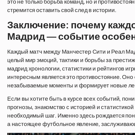
это не только борьба команд, но и противостоя
стремится оставить свой след в истории.
Заключение: почему каждо
Мадрид — событие особе
Каждый матч между Манчестер Сити и Реал Мадр
целый мир эмоций, тактики и борьбы за престиж
мадрид хронологии, статистики и рейтингов игр
интересным является это противостояние. Оно 
незабываемые моменты и формирует новые ле
Если вы хотите быть в курсе всех событий, пон
прогнозы, знакомство с историей и статистикой
необходимый шаг. Именно здесь рождается пони
а настоящее футбольное явление, заслуживающ