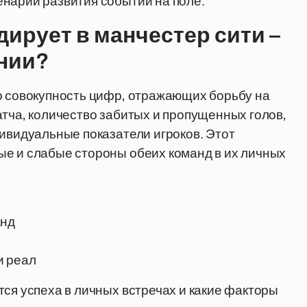
нарии развития событий на поле.
дирует в манчестер сити –
нии?
о совокупность цифр, отражающих борьбу на
атча, количество забитых и пропущенных голов,
дивидуальные показатели игроков. Этот
ые и слабые стороны обеих команд в их личных
анд
и реал
тся успеха в личных встречах и какие факторы