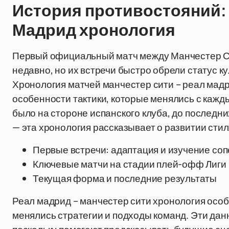
История противостояний: 
Мадрид хронология
Первый официальный матч между Манчестер Си
недавно, но их встречи быстро обрели статус 
Хронология матчей манчестер сити – реал мадр
особенности тактики, которые менялись с кажд
было на стороне испанского клуба, до последни
— эта хронология рассказывает о развитии стил
Первые встречи: адаптация и изучение со
Ключевые матчи на стадии плей-офф Лиги
Текущая форма и последние результаты
Реал мадрид – манчестер сити хронология особе
менялись стратегии и подходы команд. Эти данн