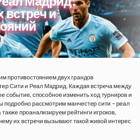
Реал Мадрид:
 встреч и
тояний
им противостоянием двух грандов
ер Сити и Реал Мадрид. Каждая встреча между
ее событие, способное изменить ход турниров и
 мы подробно рассмотрим манчестер сити – реал
а также проанализируем рейтинги игроков,
очему их встречи вызывают такой живой интерес