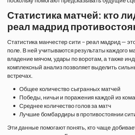
поскольку помогают предсказывать будущие сце
Статистика матчей: кто ли
реал мадрид противостоя
Статистика манчестер сити – реал мадрид — эт
поле. В ней учитываются результаты каждого м
владение мячом, удары по воротам, а также ин
комплексный анализ позволяет выделить сильн
встречах.
Общее количество сыгранных матчей
Победы, ничьи и поражения каждой из ком
Среднее количество голов за матч
Лучшие бомбардиры в противостоянии сит
Эти данные помогают понять, кто чаще добивае