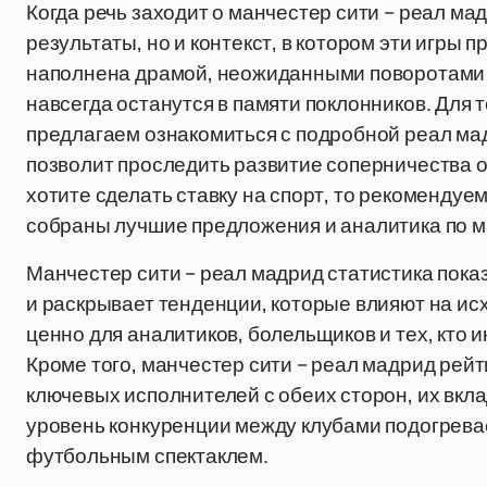
Когда речь заходит о манчестер сити – реал ма
результаты, но и контекст, в котором эти игры 
наполнена драмой, неожиданными поворотами
навсегда останутся в памяти поклонников. Для те
предлагаем ознакомиться с подробной реал мад
позволит проследить развитие соперничества от
хотите сделать ставку на спорт, то рекоменду
собраны лучшие предложения и аналитика по м
Манчестер сити – реал мадрид статистика пока
и раскрывает тенденции, которые влияют на ис
ценно для аналитиков, болельщиков и тех, кто 
Кроме того, манчестер сити – реал мадрид рей
ключевых исполнителей с обеих сторон, их вкла
уровень конкуренции между клубами подогревае
футбольным спектаклем.