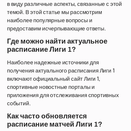
в виду различные аспекты, связанные с этой
темой. В этой статье мы рассмотрим
наиболее популярные вопросы и
предоставим исчерпывающие ответы.
Где можно найти актуальное
расписание Лиги 1?
Наиболее надежные источники для
получения актуального расписания Лиги 1
включают официальный сайт Лиги 1,
спортивные новостные порталы и
приложения для отслеживания спортивных
событий.
Как часто обновляется
расписание матчей Лиги 1?