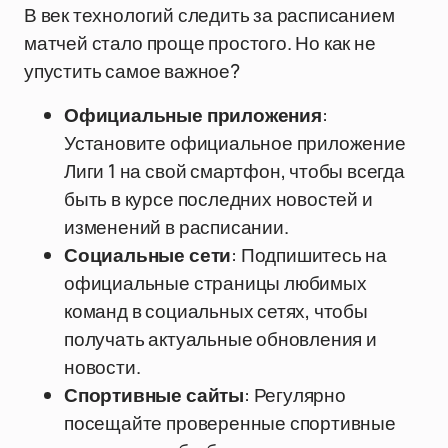
В век технологий следить за расписанием
матчей стало проще простого. Но как не
упустить самое важное?
Официальные приложения
:
Установите официальное приложение
Лиги 1 на свой смартфон, чтобы всегда
быть в курсе последних новостей и
изменений в расписании.
Социальные сети
: Подпишитесь на
официальные страницы любимых
команд в социальных сетях, чтобы
получать актуальные обновления и
новости.
Спортивные сайты
: Регулярно
посещайте проверенные спортивные