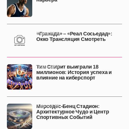
17 фев 2025
«Гранада» – «Реал Сосьедад»:
Окко Трансляция Смотреть
15 фев 2025
Тим Спирит выиграли 18
миллионов: История успеха и
влияние на киберспорт
11 фев 2025
Мерседес-Бенц Стадион:
Архитектурное Чудо и Центр
Спортивных Событий