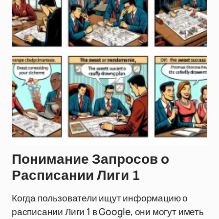
Понимание Запросов о
Расписании Лиги 1
Когда пользователи ищут информацию о
расписании Лиги 1 в Google, они могут иметь