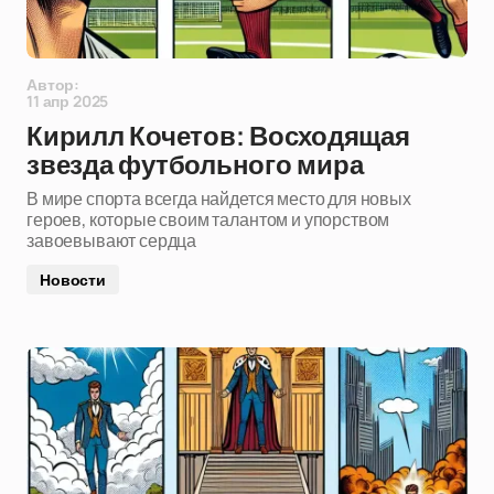
Автор:
11 апр 2025
Кирилл Кочетов: Восходящая
звезда футбольного мира
В мире спорта всегда найдется место для новых
героев, которые своим талантом и упорством
завоевывают сердца
Новости