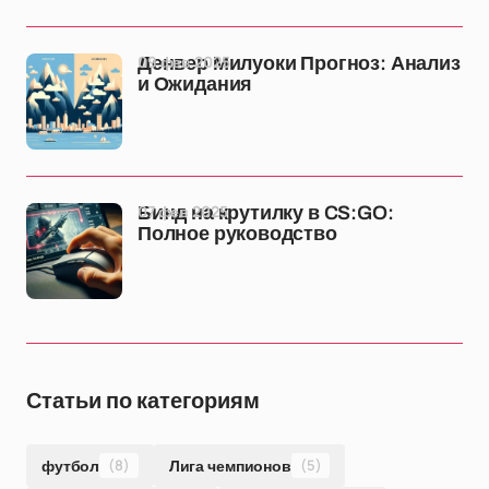
09 фев 2025
Денвер Милуоки Прогноз: Анализ
и Ожидания
07 фев 2025
Бинд на крутилку в CS:GO:
Полное руководство
Статьи по категориям
футбол
(8)
Лига чемпионов
(5)