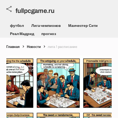
fullpcgame.ru
футбол
Лига чемпионов
Манчестер Сити
Реал Мадрид
прогноз
Главная
Новости
лига 1 расписание
fullpcgame.ru
11 апр 2025