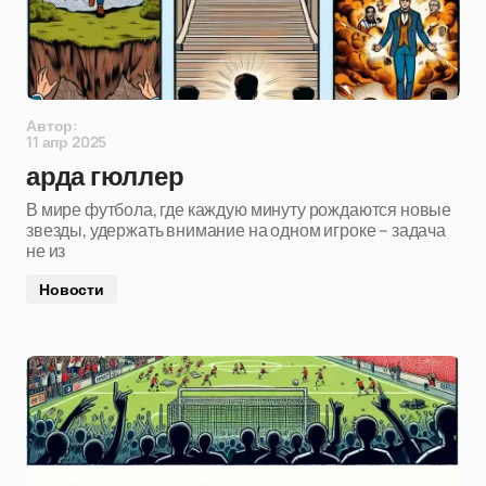
Автор:
11 апр 2025
арда гюллер
В мире футбола, где каждую минуту рождаются новые
звезды, удержать внимание на одном игроке – задача
не из
Новости