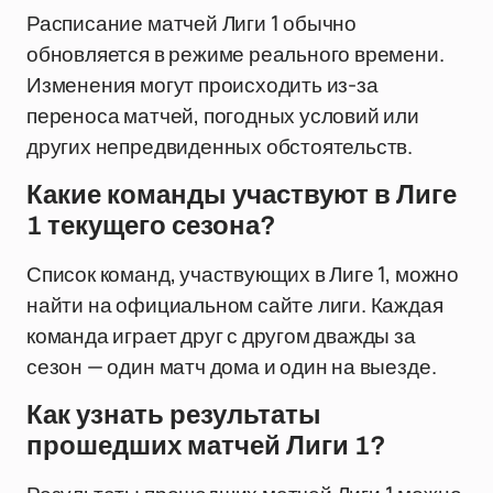
Расписание матчей Лиги 1 обычно
обновляется в режиме реального времени.
Изменения могут происходить из-за
переноса матчей, погодных условий или
других непредвиденных обстоятельств.
Какие команды участвуют в Лиге
1 текущего сезона?
Список команд, участвующих в Лиге 1, можно
найти на официальном сайте лиги. Каждая
команда играет друг с другом дважды за
сезон — один матч дома и один на выезде.
Как узнать результаты
прошедших матчей Лиги 1?