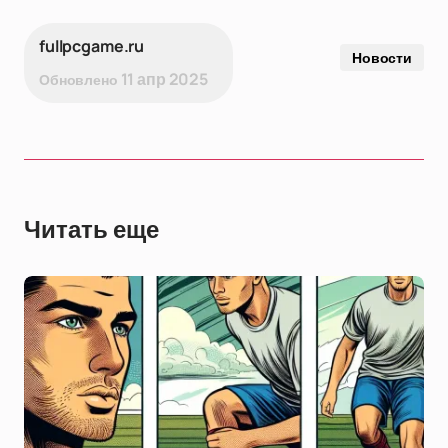
fullpcgame.ru
Новости
11 апр 2025
Обновлено
Читать еще