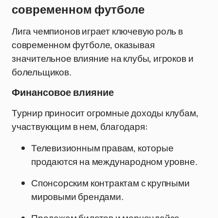
современном футболе
Лига чемпионов играет ключевую роль в
современном футболе, оказывая
значительное влияние на клубы, игроков и
болельщиков.
Финансовое влияние
Турнир приносит огромные доходы клубам,
участвующим в нем, благодаря:
Телевизионным правам, которые
продаются на международном уровне.
Спонсорским контрактам с крупными
мировыми брендами.