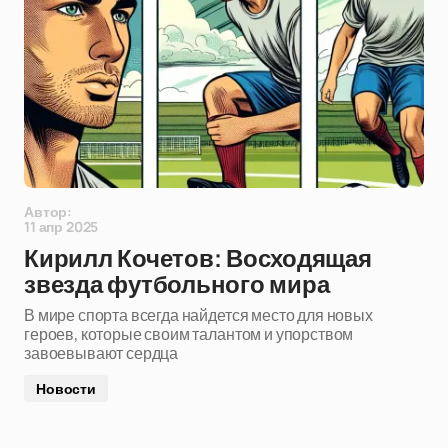
Автор:
11 апр 2025
Кирилл Кочетов: Восходящая
звезда футбольного мира
В мире спорта всегда найдется место для новых
героев, которые своим талантом и упорством
завоевывают сердца
Новости