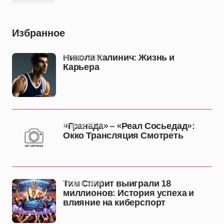
Избранное
18 фев 2025
Никола Калинич: Жизнь и
Карьера
17 фев 2025
«Гранада» – «Реал Сосьедад»:
Окко Трансляция Смотреть
15 фев 2025
Тим Спирит выиграли 18
миллионов: История успеха и
влияние на киберспорт