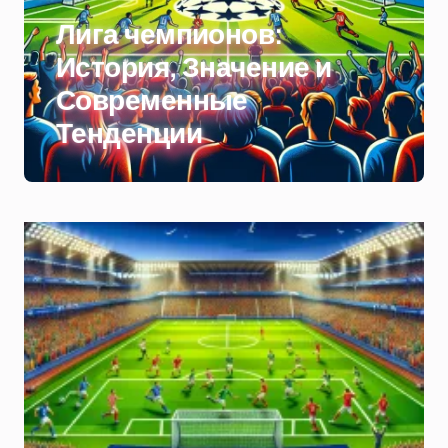
Лига чемпионов:
История, Значение и
Современные
Тенденции