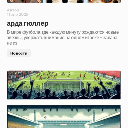
Автор:
11 апр 2025
арда гюллер
В мире футбола, где каждую минуту рождаются новые
звезды, удержать внимание на одном игроке – задача
не из
Новости