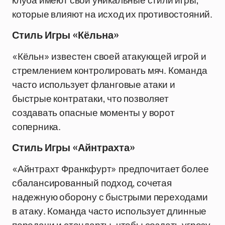
клуба имеют свои уникальные стили игры,
которые влияют на исход их противостояний.
Стиль Игры «Кёльна»
«Кёльн» известен своей атакующей игрой и
стремлением контролировать мяч. Команда
часто использует фланговые атаки и
быстрые контратаки, что позволяет
создавать опасные моменты у ворот
соперника.
Стиль Игры «Айнтрахта»
«Айнтрахт Франкфурт» предпочитает более
сбалансированный подход, сочетая
надежную оборону с быстрыми переходами
в атаку. Команда часто использует длинные