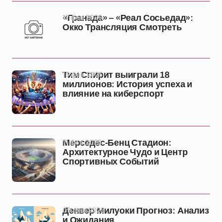
17 фев 2025
«Гранада» – «Реал Сосьедад»:
Окко Трансляция Смотреть
15 фев 2025
Тим Спирит выиграли 18
миллионов: История успеха и
влияние на киберспорт
11 фев 2025
Мерседес-Бенц Стадион:
Архитектурное Чудо и Центр
Спортивных Событий
09 фев 2025
Денвер Милуоки Прогноз: Анализ
и Ожидания