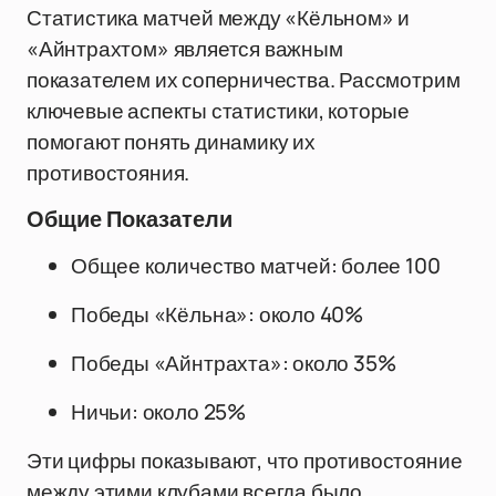
Статистика матчей между «Кёльном» и
«Айнтрахтом» является важным
показателем их соперничества. Рассмотрим
ключевые аспекты статистики, которые
помогают понять динамику их
противостояния.
Общие Показатели
Общее количество матчей: более 100
Победы «Кёльна»: около 40%
Победы «Айнтрахта»: около 35%
Ничьи: около 25%
Эти цифры показывают, что противостояние
между этими клубами всегда было