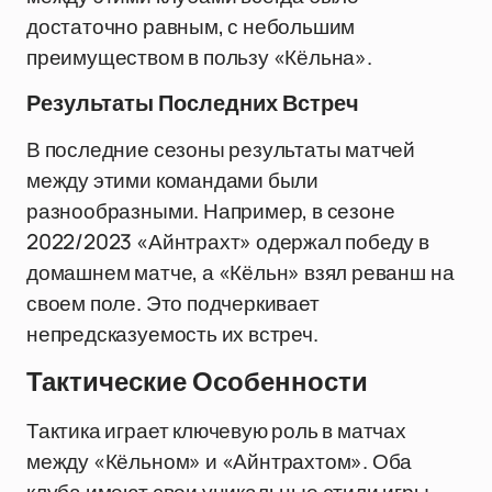
достаточно равным, с небольшим
преимуществом в пользу «Кёльна».
Результаты Последних Встреч
В последние сезоны результаты матчей
между этими командами были
разнообразными. Например, в сезоне
2022/2023 «Айнтрахт» одержал победу в
домашнем матче, а «Кёльн» взял реванш на
своем поле. Это подчеркивает
непредсказуемость их встреч.
Тактические Особенности
Тактика играет ключевую роль в матчах
между «Кёльном» и «Айнтрахтом». Оба