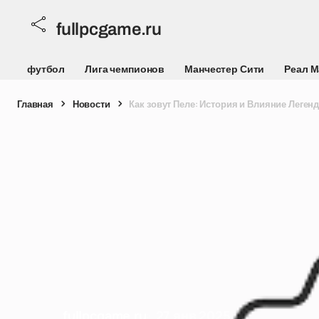
fullpcgame.ru
футбол
Лига чемпионов
Манчестер Сити
Реал 
Главная
Новости
Как зовут Пеле: История и Влияние Леген
fullpcgame.ru
27 янв 2025