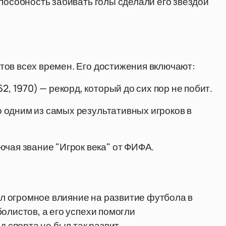
пособность забивать голы сделали его звездой
тов всех времен. Его достижения включают:
2, 1970) — рекорд, который до сих пор не побит.
го одним из самых результативных игроков в
чая звание "Игрок века" от ФИФА.
зал огромное влияние на развитие футбола в
олистов, а его успехи помогли
д спорта не был так развит.