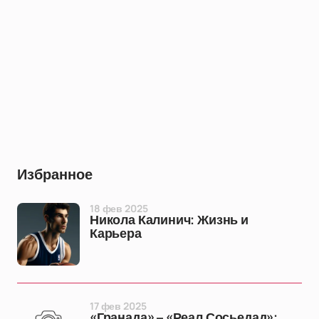
Избранное
18 фев 2025
Никола Калинич: Жизнь и
Карьера
17 фев 2025
«Гранада» – «Реал Сосьедад»: