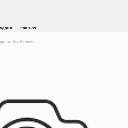
Мадрид
прогноз
дарного Футболиста