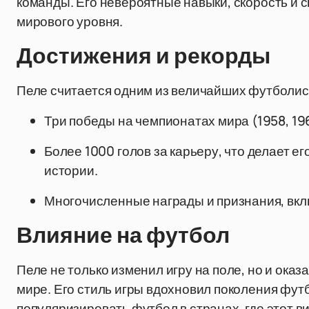
команды. Его невероятные навыки, скорость и с
мирового уровня.
Достижения и рекорды
Пеле считается одним из величайших футболис
Три победы на чемпионатах мира (1958, 196
Более 1000 голов за карьеру, что делает е
истории.
Многочисленные награды и признания, вклю
Влияние на футбол
Пеле не только изменил игру на поле, но и ока
мире. Его стиль игры вдохновил поколения футб
популяризировать футбол в странах, где этот ви