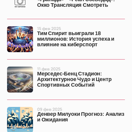
Окко Трансляция Смотреть
15 фев 2025
Тим Спирит выиграли 18
миллионов: История успеха и
влияние на киберспорт
11 фев 2025
Мерседес-Бенц Стадион:
Архитектурное Чудо и Центр
Спортивных Событий
09 фев 2025
Денвер Милуоки Прогноз: Анализ
и Ожидания