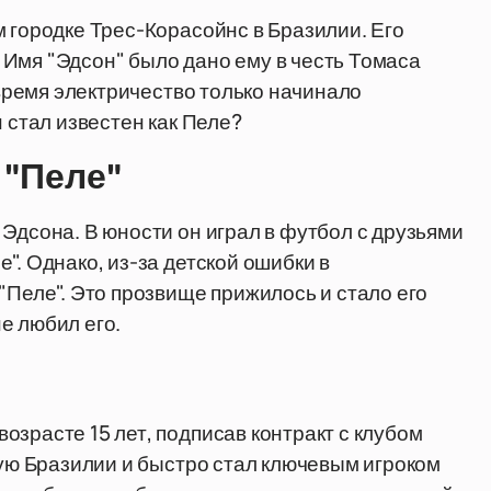
м городке Трес-Корасойнс в Бразилии. Его
Имя "Эдсон" было дано ему в честь Томаса
 время электричество только начинало
 стал известен как Пеле?
 "Пеле"
Эдсона. В юности он играл в футбол с друзьями
". Однако, из-за детской ошибки в
"Пеле". Это прозвище прижилось и стало его
е любил его.
зрасте 15 лет, подписав контракт с клубом
ную Бразилии и быстро стал ключевым игроком