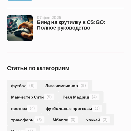
07 фев 2025
Бинд на крутилку в CS:GO:
Полное руководство
Статьи по категориям
футбол
(8)
Лига чемпионов
(5)
Манчестер Сити
(5)
Реал Мадрид
(4)
прогноз
(4)
футбольные прогнозы
(3)
трансферы
(3)
Мбаппе
(3)
хоккей
(3)
(3)