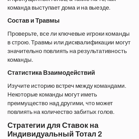
команда выступает дома и на выезде.
Состав и Травмы
Проверьте, все ли ключевые игроки команды
в строю. Травмы или дисквалификации могут
значительно повлиять на результативность
команды.
Статистика Взаимодействий
Изучите историю встреч между командами.
Некоторые команды могут иметь
преимущество над другими, что может
повлиять на количество забитых голов.
Стратегии для Ставок на
Индивидуальный Тотал 2