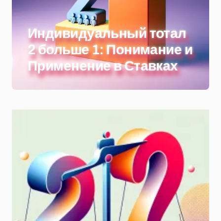
Индивидуальный тотал
2 больше 1: Понимание и
Применение в Ставках