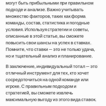
могут быть прибыльными при правильном
подходе и анализе. Важно учитывать
множество факторов, таких как форма
команды, состав, статистика и погодные
условия. Используя стратегии и советы,
описанные в этой статье, вы сможете
повысить свои шансы на успех в ставках.
Помните, что ставки — это не только удача,
но и тщательный анализ и планирование.
В заключение, индивидуальный тотал — это
отличный инструмент для тех, кто хочет
сосредоточиться на одной команде или
игроке. С правильным подходом и
стратегией, вы сможете извлечь
максимальную выгоду из этого вида ставок.