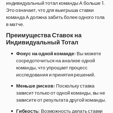
индивидуальный тотал команды А больше 1.
Это означает, что для выигрыша ставки
команда А должна забить более одного гола
в матче.
Преимущества Ставок на
Индивидуальный Тотал
Фокус на одной команде:
Вы можете
сосредоточиться на анализе одной
команды, что упрощает процесс
исследования и принятия решений.
Меньше рисков:
Поскольку ставка
зависит только от одной команды, вы не
зависите от результата другой команды.
Гибкость:
Возможность делать ставки