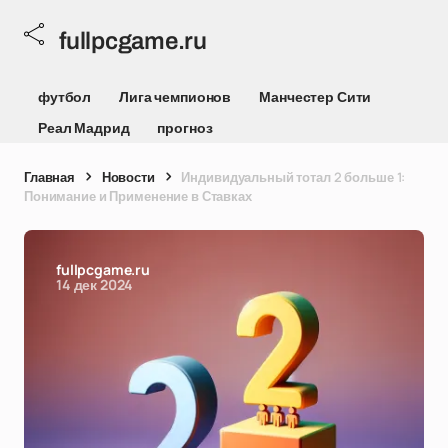
fullpcgame.ru
футбол
Лига чемпионов
Манчестер Сити
Реал Мадрид
прогноз
Главная
Новости
Индивидуальный тотал 2 больше 1:
Понимание и Применение в Ставках
fullpcgame.ru
14 дек 2024