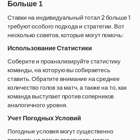
Больше 1
Ставки на индивидуальный тотал 2 больше 1
требуют особого подхода и стратегии. Вот
несколько советов, которые могут помочь:
Использование Статистики
Соберите и проанализируйте статистику
команды, на которую вы собираетесь
ставить. Обратите внимание на среднее
количество голов за матч, а также на то, как
команда выступает против соперников
аналогичного уровня.
Учет Погодных Условий
Погодные условия могут существенно