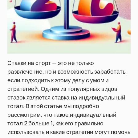
Ставки на спорт — это не только
развлечение, но и возможность заработать,
если подходить к этому делу с умом и
стратегией. Одним из популярных видов
ставок является ставка на индивидуальный
тотал. В этой статье мы подробно
рассмотрим, что такое индивидуальный
тотал 2 больше 1, как его правильно
использовать и какие стратегии могут помочь