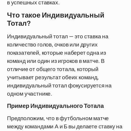
в успешных ставках.
Что такое Индивидуальный
Тотал?
Индивидуальный тотал — это ставка на
количество голов, очков или других
показателей, которые наберет одна из
команд или один из игроков в матче. В
отличие от общего тотала, который
учитывает результат обеих команд,
индивидуальный тотал фокусируется на
одном участнике.
Пример Индивидуального Тотала
Предположим, что в футбольном матче
между командами А и Б вы делаете ставку на