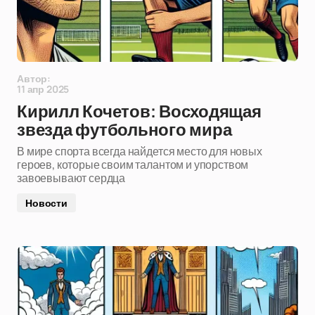
Автор:
11 апр 2025
Кирилл Кочетов: Восходящая
звезда футбольного мира
В мире спорта всегда найдется место для новых
героев, которые своим талантом и упорством
завоевывают сердца
Новости