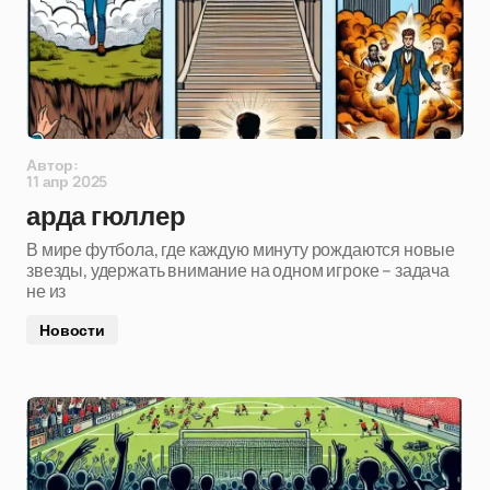
Автор:
11 апр 2025
арда гюллер
В мире футбола, где каждую минуту рождаются новые
звезды, удержать внимание на одном игроке – задача
не из
Новости