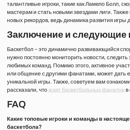
талантливые игроки, такие как Ламело Болл, ск
мастерам и стать новыми звездами лиги. Также
новых рекордов, ведь динамика развития игры 
Заключение и следующие 
Баскетбол – это динамично развивающийся спорт
нужно постоянно мониторить новости, следить 
любимых команд. Помимо этого, активное участ
или общение с другими фанатами, может дать 
уникальной игры. Также, советуем вам ознакоми
рассказали, что
ждет баскетбольных фанатов
в
FAQ
Какие топовые игроки и команды в настоящ
баскетбола?