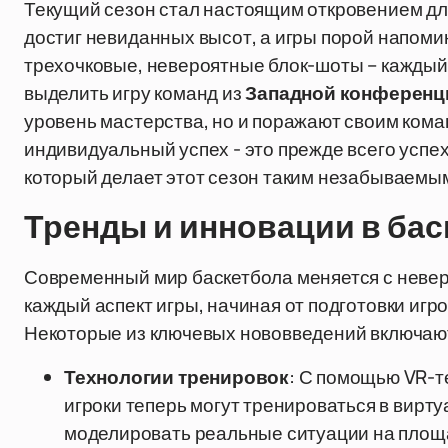
Текущий сезон стал настоящим откровением дл
достиг невиданных высот, а игры порой напом
трехочковые, невероятные блок-шоты – каждый 
выделить игру команд из
Западной конференц
уровень мастерства, но и поражают своим кома
индивидуальный успех - это прежде всего успех
который делает этот сезон таким незабываемы
Тренды и инновации в бас
Современный мир баскетбола меняется с невер
каждый аспект игры, начиная от подготовки игр
Некоторые из ключевых нововведений включаю
Технологии тренировок
: С помощью VR-
игроки теперь могут тренироваться в вирту
моделировать реальные ситуации на площа