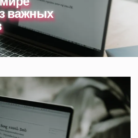
 мире
из важных
в