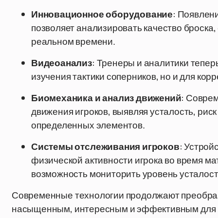
Инновационное оборудование
: Появлен
позволяет анализировать качество броска,
реальном времени.
Видеоанализ
: Тренеры и аналитики тепер
изучения тактики соперников, но и для кор
Биомеханика и анализ движений
: Совре
движения игроков, выявляя усталость, рис
определенных элементов.
Системы отслеживания игроков
: Устрой
физической активности игрока во время ма
возможность мониторить уровень усталост
Современные технологии продолжают преобраз
насыщенным, интересным и эффективным для и