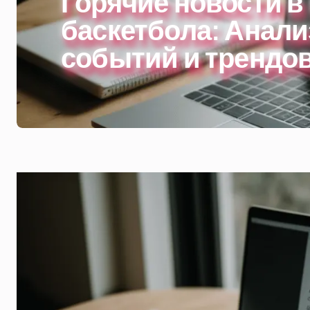
Горячие новости в
баскетбола: Анал
событий и трендо