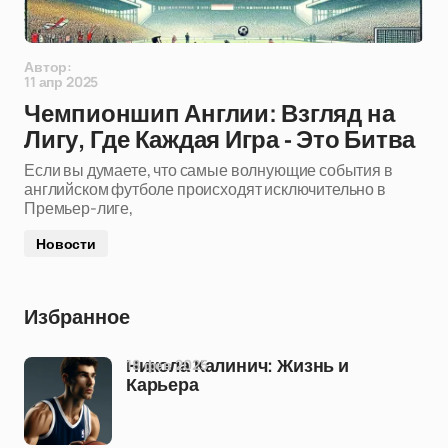
Автор:
11 апр 2025
Чемпионшип Англии: Взгляд на
Лигу, Где Каждая Игра - Это Битва
Если вы думаете, что самые волнующие события в
английском футболе происходят исключительно в
Премьер-лиге,
Новости
Избранное
18 фев 2025
Никола Калинич: Жизнь и
Карьера