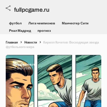
fullpcgame.ru
футбол
Лига чемпионов
Манчестер Сити
Реал Мадрид
прогноз
Главная
Новости
Кирилл Кочетов: Восходящая звезда
футбольного мира
fullpcgame.ru
11 апр 2025