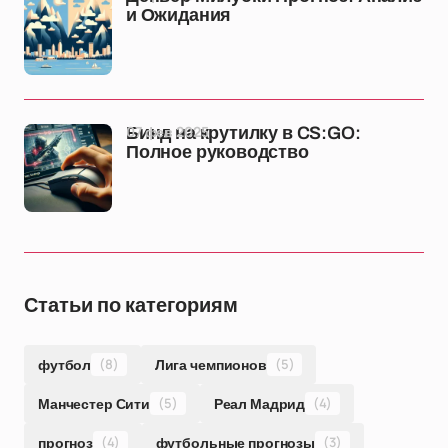
и Ожидания
07 фев 2025
Бинд на крутилку в CS:GO:
Полное руководство
Статьи по категориям
футбол
(8)
Лига чемпионов
(5)
Манчестер Сити
(5)
Реал Мадрид
(4)
прогноз
(4)
футбольные прогнозы
(3)