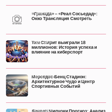
17 фев 2025
«Гранада» – «Реал Сосьедад»:
Окко Трансляция Смотреть
15 фев 2025
Тим Спирит выиграли 18
миллионов: История успеха и
влияние на киберспорт
11 фев 2025
Мерседес-Бенц Стадион:
Архитектурное Чудо и Центр
Спортивных Событий
09 фев 2025
Денвер Милуоки Прогноз: Анализ