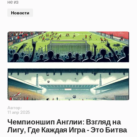
не из
Новости
Автор:
11 апр 2025
Чемпионшип Англии: Взгляд на
Лигу, Где Каждая Игра - Это Битва