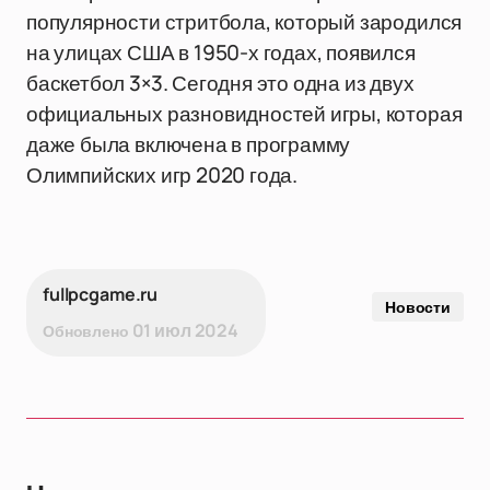
популярности стритбола, который зародился
на улицах США в 1950-х годах, появился
баскетбол 3×3. Сегодня это одна из двух
официальных разновидностей игры, которая
даже была включена в программу
Олимпийских игр 2020 года.
fullpcgame.ru
Новости
01 июл 2024
Обновлено