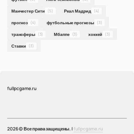
Манчестер Сити
(5)
Реал Мадрид
(4)
прогноз
(4)
футбольные прогнозы
(3)
трансферы
(3)
Мбаппе
(3)
хоккей
(3)
Ставки
(3)
fullpcgame.ru
2026 © Все права защищены. |
fullpcgame.ru