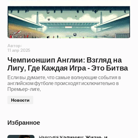
Автор:
11 апр 2025
Чемпионшип Англии: Взгляд на
Лигу, Где Каждая Игра - Это Битва
Если вы думаете, что самые волнующие события в
английском футболе происходят исключительно в
Премьер-лиге,
Новости
Избранное
18 фев 2025
Никола Калинич: Жизнь и