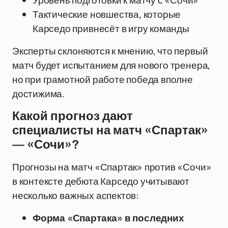
Уровень подготовки к матчу с «Сочи»
Тактические новшества, которые
Карседо привнесёт в игру команды
Эксперты склоняются к мнению, что первый
матч будет испытанием для нового тренера,
но при грамотной работе победа вполне
достижима.
Какой прогноз дают
специалисты на матч «Спартак»
— «Сочи»?
Прогнозы на матч «Спартак» против «Сочи»
в контексте дебюта Карседо учитывают
несколько важных аспектов:
Форма «Спартака» в последних