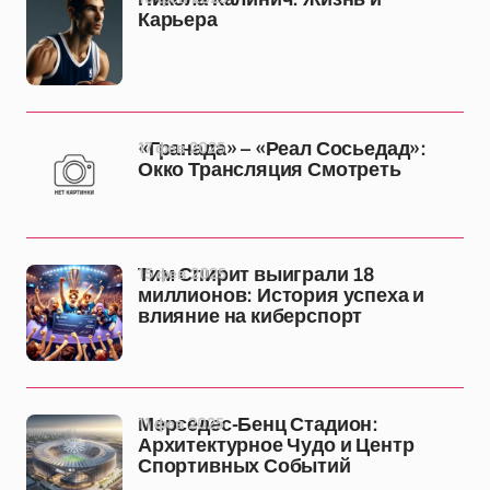
Карьера
17 фев 2025
«Гранада» – «Реал Сосьедад»:
Окко Трансляция Смотреть
15 фев 2025
Тим Спирит выиграли 18
миллионов: История успеха и
влияние на киберспорт
11 фев 2025
Мерседес-Бенц Стадион:
Архитектурное Чудо и Центр
Спортивных Событий