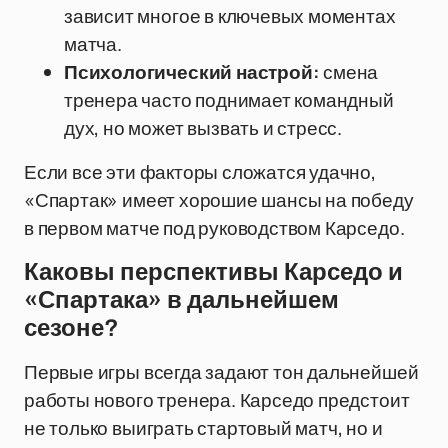
зависит многое в ключевых моментах
матча.
Психологический настрой:
смена
тренера часто поднимает командный
дух, но может вызвать и стресс.
Если все эти факторы сложатся удачно,
«Спартак» имеет хорошие шансы на победу
в первом матче под руководством Карседо.
Каковы перспективы Карседо и
«Спартака» в дальнейшем
сезоне?
Первые игры всегда задают тон дальнейшей
работы нового тренера. Карседо предстоит
не только выиграть стартовый матч, но и