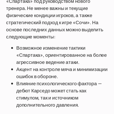
«Спартака» под руководством нового
тренера. Не менее важны и текущие
физические кондиции игроков, а также
стратегический подход к игре «Сочи». На
основе последних данных можно выделить
следующие моменты:
Возможное изменение тактики
«Спартака», ориентированное на более
агрессивное ведение атаки.
Акцент на контроле мяча и минимизации
ошибок в обороне.
Влияние психологического фактора —
дебют Карседо может стать как
стимулом, так и источником
дополнительного давления.