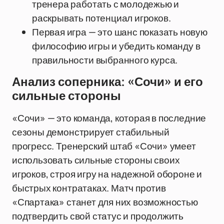
тренера работать с молодежью и
раскрывать потенциал игроков.
Первая игра — это шанс показать новую
философию игры и убедить команду в
правильности выбранного курса.
Анализ соперника: «Сочи» и его
сильные стороны
«Сочи» — это команда, которая в последние
сезоны демонстрирует стабильный
прогресс. Тренерский штаб «Сочи» умеет
использовать сильные стороны своих
игроков, строя игру на надежной обороне и
быстрых контратаках. Матч против
«Спартака» станет для них возможностью
подтвердить свой статус и продолжить