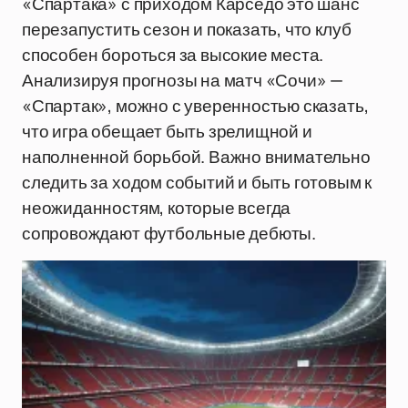
«Спартака» с приходом Карседо это шанс
перезапустить сезон и показать, что клуб
способен бороться за высокие места.
Анализируя прогнозы на матч «Сочи» —
«Спартак», можно с уверенностью сказать,
что игра обещает быть зрелищной и
наполненной борьбой. Важно внимательно
следить за ходом событий и быть готовым к
неожиданностям, которые всегда
сопровождают футбольные дебюты.