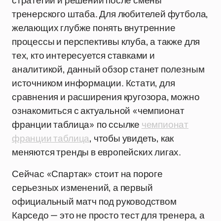
стратегий и решений после смены
тренерского штаба. Для любителей футбола,
желающих глубже понять внутренние
процессы и перспективы клуба, а также для
тех, кто интересуется ставками и
аналитикой, данный обзор станет полезным
источником информации. Кстати, для
сравнения и расширения кругозора, можно
ознакомиться с актуальной «чемпионат
франции таблица» по ссылке
чемпионат
франции таблица
, чтобы увидеть, как
меняются тренды в европейских лигах.
Сейчас «Спартак» стоит на пороге
серьезных изменений, а первый
официальный матч под руководством
Карседо — это не просто тест для тренера, а