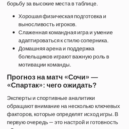
борьбу за высокие места в таблице.
Хорошая физическая подготовка и
выносливость игроков.
Слаженная командная игра и умение
адаптироваться к стилю соперника.
Домашняя арена и поддержка
болельщиков играют важную роль в
мотивации команды.
Прогноз на матч «Сочи» —
«Спартак»: чего ожидать?
Эксперты и спортивные аналитики
обращают внимание на несколько ключевых
факторов, которые определят исход игры. В
первую очередь — это настрой и готовность