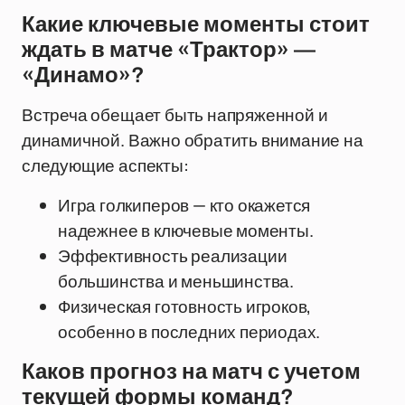
Какие ключевые моменты стоит
ждать в матче «Трактор» —
«Динамо»?
Встреча обещает быть напряженной и
динамичной. Важно обратить внимание на
следующие аспекты:
Игра голкиперов — кто окажется
надежнее в ключевые моменты.
Эффективность реализации
большинства и меньшинства.
Физическая готовность игроков,
особенно в последних периодах.
Каков прогноз на матч с учетом
текущей формы команд?