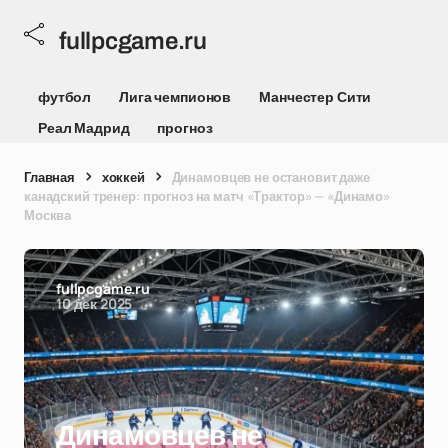
fullpcgame.ru
футбол
Лига чемпионов
Манчестер Сити
Реал Мадрид
прогноз
Главная
хоккей
Динамовцев не остановит даже
канадский тренер: прогноз на матч «Трактор» — «Динамо»
Москва
fullpcgame.ru
10 дек 2025
Динамовцев не