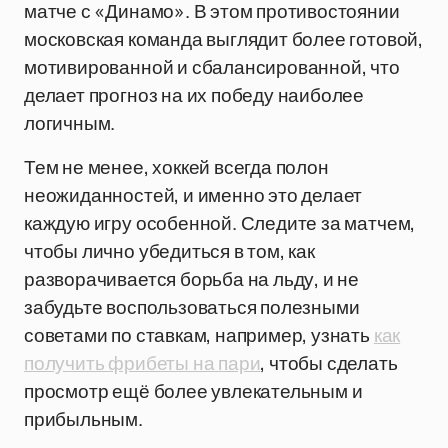
матче с «Динамо». В этом противостоянии
московская команда выглядит более готовой,
мотивированной и сбалансированной, что
делает прогноз на их победу наиболее
логичным.
Тем не менее, хоккей всегда полон
неожиданностей, и именно это делает
каждую игру особенной. Следите за матчем,
чтобы лично убедиться в том, как
разворачивается борьба на льду, и не
забудьте воспользоваться полезными
советами по ставкам, например, узнать
как
получить фрибеты на пари
, чтобы сделать
просмотр ещё более увлекательным и
прибыльным.