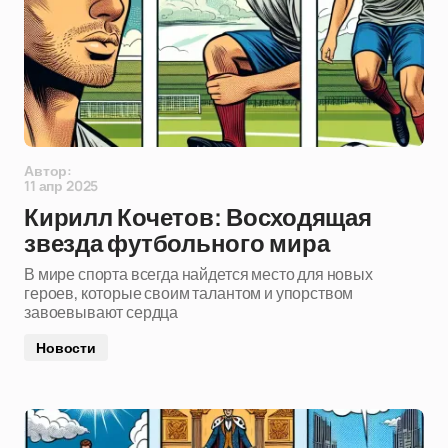
Автор:
11 апр 2025
Кирилл Кочетов: Восходящая
звезда футбольного мира
В мире спорта всегда найдется место для новых
героев, которые своим талантом и упорством
завоевывают сердца
Новости