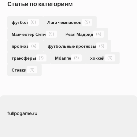
Статьи по категориям
футбол
(8)
Лига чемпионов
(5)
Манчестер Сити
(5)
Реал Мадрид
(4)
прогноз
(4)
футбольные прогнозы
(3)
трансферы
(3)
Мбаппе
(3)
хоккей
(3)
Ставки
(3)
fullpcgame.ru