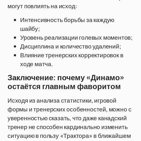
могут повлиять на исход:
Интенсивность борьбы за каждую
шайбу;
Уровень реализации голевых моментов;
Дисциплина и количество удалений;
Влияние тренерских корректировок в
ходе матча.
Заключение: почему «Динамо»
остаётся главным фаворитом
Исходя из анализа статистики, игровой
формы и тренерских особенностей, можно с
уверенностью сказать, что даже канадский
тренер не способен кардинально изменить
ситуацию в пользу «Трактора» в ближайшем