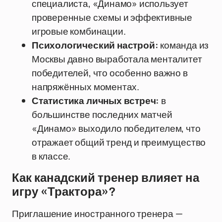
специалиста, «Динамо» использует
проверенные схемы и эффективные
игровые комбинации.
Психологический настрой:
команда из
Москвы давно выработала менталитет
победителей, что особенно важно в
напряжённых моментах.
Статистика личных встреч:
в
большинстве последних матчей
«Динамо» выходило победителем, что
отражает общий тренд и преимущество
в классе.
Как канадский тренер влияет на
игру «Трактора»?
Приглашение иностранного тренера —