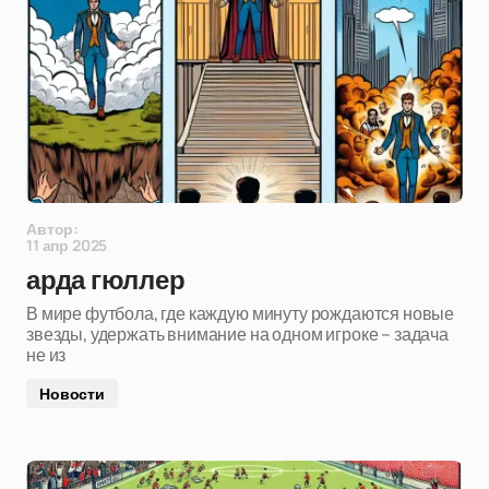
Автор:
11 апр 2025
арда гюллер
В мире футбола, где каждую минуту рождаются новые
звезды, удержать внимание на одном игроке – задача
не из
Новости