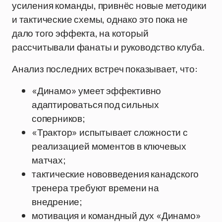
усиления команды, привнёс новые методики
и тактические схемы, однако это пока не
дало того эффекта, на который
рассчитывали фанаты и руководство клуба.
Анализ последних встреч показывает, что:
«Динамо» умеет эффективно
адаптироваться под сильных
соперников;
«Трактор» испытывает сложности с
реализацией моментов в ключевых
матчах;
тактические нововведения канадского
тренера требуют времени на
внедрение;
мотивация и командный дух «Динамо»