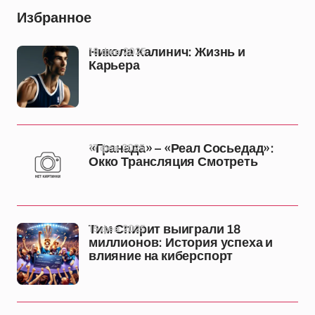
Избранное
18 фев 2025
Никола Калинич: Жизнь и
Карьера
17 фев 2025
«Гранада» – «Реал Сосьедад»:
Окко Трансляция Смотреть
15 фев 2025
Тим Спирит выиграли 18
миллионов: История успеха и
влияние на киберспорт