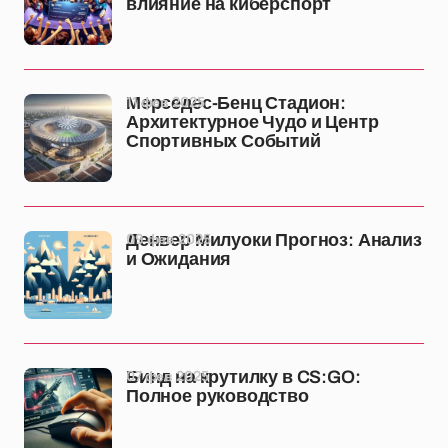
влияние на киберспорт
11 фев 2025
Мерседес-Бенц Стадион:
Архитектурное Чудо и Центр
Спортивных Событий
09 фев 2025
Денвер Милуоки Прогноз: Анализ
и Ожидания
07 фев 2025
Бинд на крутилку в CS:GO:
Полное руководство