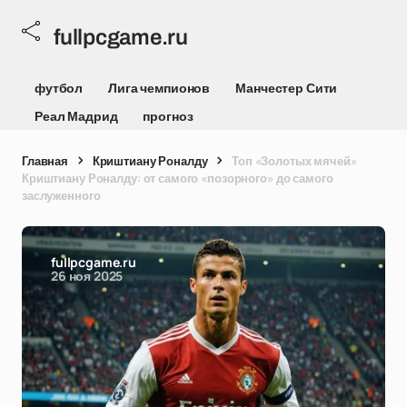
fullpcgame.ru
футбол
Лига чемпионов
Манчестер Сити
Реал Мадрид
прогноз
Главная
Криштиану Роналду
Топ «Золотых мячей»
Криштиану Роналду: от самого «позорного» до самого
заслуженного
fullpcgame.ru
26 ноя 2025