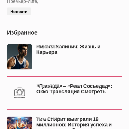
Премьер-лиге,
Новости
Избранное
18 фев 2025
Никола Калинич: Жизнь и
Карьера
17 фев 2025
«Гранада» – «Реал Сосьедад»:
Окко Трансляция Смотреть
15 фев 2025
Тим Спирит выиграли 18
миллионов: История успеха и