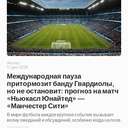
Автор:
17 дек 2025
Международная пауза
притормозит банду Гвардиолы,
но не остановит: прогноз на матч
«Ньюкасл Юнайтед» —
«Манчестер Сити»
В мире футбола каждое крупное событие вызывает
волну ожиданий и обсуждений, особенно когда на поле