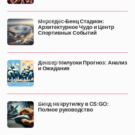
11 фев 2025
Мерседес-Бенц Стадион:
Архитектурное Чудо и Центр
Спортивных Событий
09 фев 2025
Денвер Милуоки Прогноз: Анализ
и Ожидания
07 фев 2025
Бинд на крутилку в CS:GO:
Полное руководство