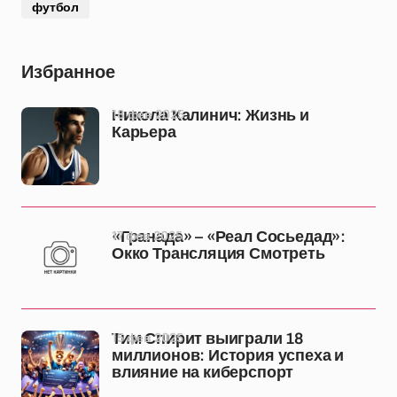
футбол
Избранное
18 фев 2025
Никола Калинич: Жизнь и
Карьера
17 фев 2025
«Гранада» – «Реал Сосьедад»:
Окко Трансляция Смотреть
15 фев 2025
Тим Спирит выиграли 18
миллионов: История успеха и
влияние на киберспорт