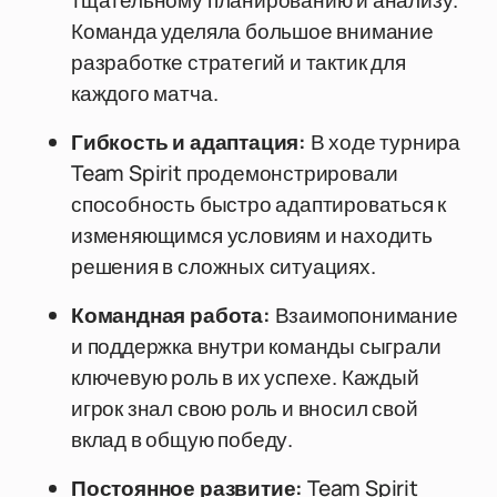
тщательному планированию и анализу.
Команда уделяла большое внимание
разработке стратегий и тактик для
каждого матча.
Гибкость и адаптация:
В ходе турнира
Team Spirit продемонстрировали
способность быстро адаптироваться к
изменяющимся условиям и находить
решения в сложных ситуациях.
Командная работа:
Взаимопонимание
и поддержка внутри команды сыграли
ключевую роль в их успехе. Каждый
игрок знал свою роль и вносил свой
вклад в общую победу.
Постоянное развитие:
Team Spirit