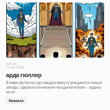
Автор:
11 апр 2025
арда гюллер
В мире футбола, где каждую минуту рождаются новые
звезды, удержать внимание на одном игроке – задача
не из
Новости