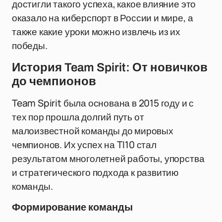
достигли такого успеха, какое влияние это
оказало на киберспорт в России и мире, а
также какие уроки можно извлечь из их
победы.
История Team Spirit: От новичков
до чемпионов
Team Spirit была основана в 2015 году и с
тех пор прошла долгий путь от
малоизвестной команды до мировых
чемпионов. Их успех на TI10 стал
результатом многолетней работы, упорства
и стратегического подхода к развитию
команды.
Формирование команды