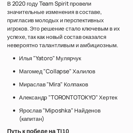
В 2020 году Team Spirit провели
значительные изменения в составе,
пригласив молодых и перспективных
игроков. Это решение стало ключевым в их
успехе, так как новый состав оказался
невероятно талантливым и амбициозным.
Илья "Yatoro" Мулярчук
Магомед "Collapse" Халилов
Мираслав "Mira" Колпаков
Александр "TORONTOTOKYO" Хертек
Ярослав "Miposhka" Найденов
(капитан)
Путь к победе на TI10