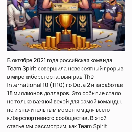
В октябре 2021 года российская команда
Team Spirit совершила невероятный прорыв
в мире киберспорта, выиграв The
International 10 (TI10) по Dota 2 и заработав
18 миллионов долларов. Это событие стало
не только важной вехой для самой команды,
но и значительным моментом для всего
киберспортивного сообщества. В этой
статье мы рассмотрим, как Team Spirit