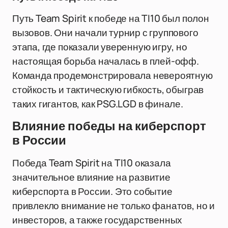
Путь Team Spirit к победе на TI10 был полон
вызовов. Они начали турнир с группового
этапа, где показали уверенную игру, но
настоящая борьба началась в плей-офф.
Команда продемонстрировала невероятную
стойкость и тактическую гибкость, обыграв
таких гигантов, как PSG.LGD в финале.
Влияние победы на киберспорт
в России
Победа Team Spirit на TI10 оказала
значительное влияние на развитие
киберспорта в России. Это событие
привлекло внимание не только фанатов, но и
инвесторов, а также государственных