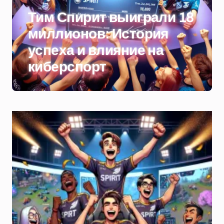
Тим Спирит выиграли 18
миллионов: История
успеха и влияние на
киберспорт