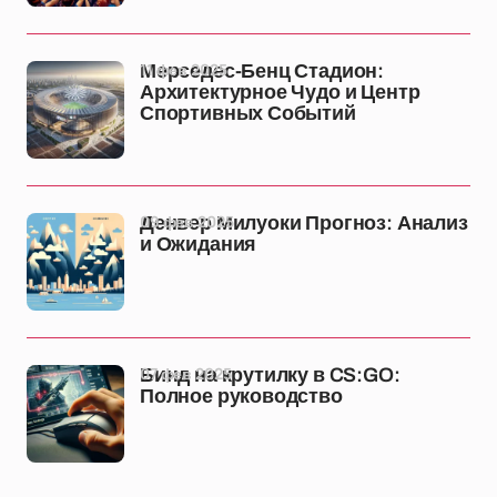
11 фев 2025
Мерседес-Бенц Стадион:
Архитектурное Чудо и Центр
Спортивных Событий
09 фев 2025
Денвер Милуоки Прогноз: Анализ
и Ожидания
07 фев 2025
Бинд на крутилку в CS:GO:
Полное руководство