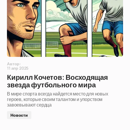
Автор:
11 апр 2025
Кирилл Кочетов: Восходящая
звезда футбольного мира
В мире спорта всегда найдется место для новых
героев, которые своим талантом и упорством
завоевывают сердца
Новости