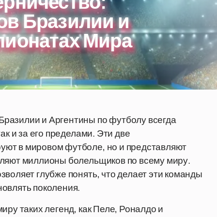
ерничество:
ов Бразилии и
пионатах Мира
разилии и Аргентины по футболу всегда
ак и за его пределами. Эти две
уют в мировом футболе, но и представляют
вляют миллионы болельщиков по всему миру.
зволяет глубже понять, что делает эти команды
новлять поколения.
иру таких легенд, как Пеле, Роналдо и