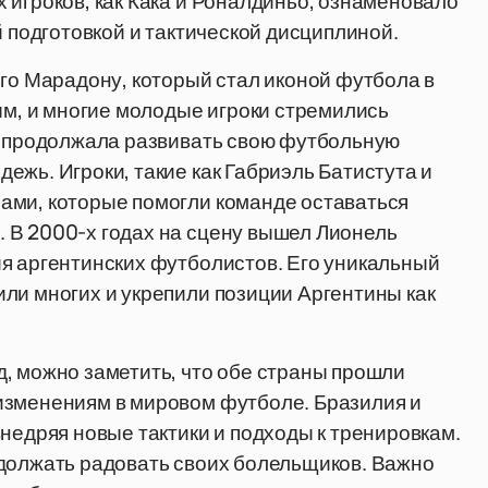
 игроков, как Кака и Роналдиньо, ознаменовало
й подготовкой и тактической дисциплиной.
его Марадону, который стал иконой футбола в
ым, и многие молодые игроки стремились
на продолжала развивать свою футбольную
ежь. Игроки, такие как Габриэль Батистута и
ами, которые помогли команде оставаться
 В 2000-х годах на сцену вышел Лионель
я аргентинских футболистов. Его уникальный
ли многих и укрепили позиции Аргентины как
, можно заметить, что обе страны прошли
изменениям в мировом футболе. Бразилия и
недряя новые тактики и подходы к тренировкам.
одолжать радовать своих болельщиков. Важно