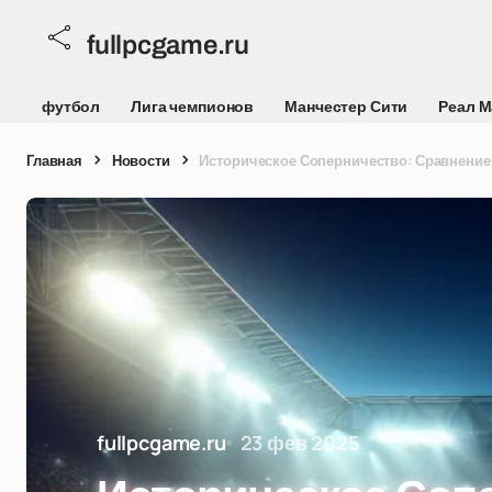
fullpcgame.ru
футбол
Лига чемпионов
Манчестер Сити
Реал 
Главная
Новости
Историческое Соперничество: Сравнение
fullpcgame.ru
23 фев 2025