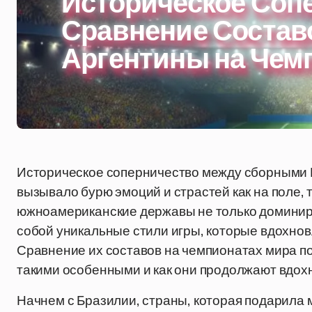
Историческое Соп
Сравнение Состав
Аргентины на Чем
Историческое соперничество между сборными Б
вызывало бурю эмоций и страстей как на поле, т
южноамериканские державы не только доминир
собой уникальные стили игры, которые вдохно
Сравнение их составов на чемпионатах мира по
такими особенными и как они продолжают вдох
Начнем с Бразилии, страны, которая подарила м