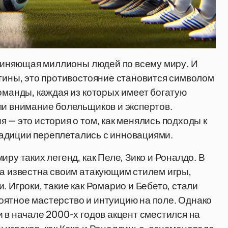
ъединяющая миллионы людей по всему миру. И
нтины, это противостояние становится символом
оманды, каждая из которых имеет богатую
ли внимание болельщиков и экспертов.
 — это история о том, как менялись подходы к
традиции переплетались с инновациями.
ру таких легенд, как Пеле, Зико и Роналдо. В
ла известна своим атакующим стилем игры,
. Игроки, такие как Ромарио и Бебето, стали
оятное мастерство и интуицию на поле. Однако
 в начале 2000-х годов акцент сместился на