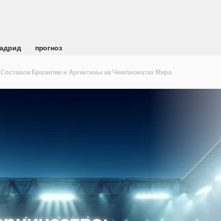
Мадрид
прогноз
 Составов Бразилии и Аргентины на Чемпионатах Мира