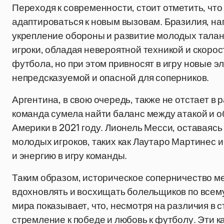
Переходя к современности, стоит отметить, чт
адаптироваться к новым вызовам. Бразилия, на
укрепление обороны и развитие молодых талант
игроки, обладая невероятной техникой и скоро
футбола, но при этом привносят в игру новые 
непредсказуемой и опасной для соперников.
Аргентина, в свою очередь, также не отстает в
команда сумела найти баланс между атакой и о
Америки в 2021 году. Лионель Месси, оставаясь
молодых игроков, таких как Лаутаро Мартинес и
и энергию в игру команды.
Таким образом, историческое соперничество м
вдохновлять и восхищать болельщиков по всем
мира показывает, что, несмотря на различия в 
стремление к победе и любовь к футболу. Эти к