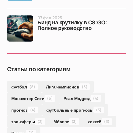
07 фев 2025
Бинд на крутилку в CS:GO:
Полное руководство
Статьи по категориям
футбол
(8)
Лига чемпионов
(5)
Манчестер Сити
(5)
Реал Мадрид
(4)
прогноз
(4)
футбольные прогнозы
(3)
трансферы
(3)
Мбаппе
(3)
хоккей
(3)
(3)