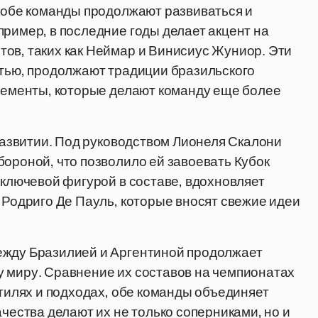
о обе команды продолжают развиваться и
пример, в последние годы делает акцент на
ов, таких как Неймар и Винисиус Жуниор. Эти
стью, продолжают традиции бразильского
элементы, которые делают команду еще более
 развитии. Под руководством Лионеля Скалони
бороной, что позволило ей завоевать Кубок
 ключевой фигурой в составе, вдохновляет
 Родриго Де Пауль, которые вносят свежие идеи
ежду Бразилией и Аргентиной продолжает
у миру. Сравнение их составов на чемпионатах
стилях и подходах, обе команды объединяет
ачества делают их не только соперниками, но и