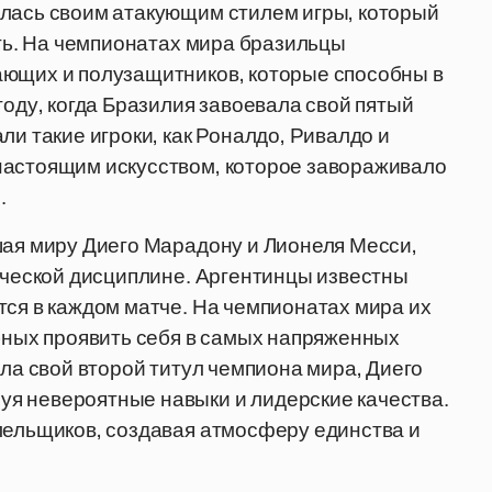
илась своим атакующим стилем игры, который
сть. На чемпионатах мира бразильцы
ающих и полузащитников, которые способны в
году, когда Бразилия завоевала свой пятый
ли такие игроки, как Роналдо, Ривалдо и
настоящим искусством, которое завораживало
.
шая миру Диего Марадону и Лионеля Месси,
тической дисциплине. Аргентинцы известны
тся в каждом матче. На чемпионатах мира их
обных проявить себя в самых напряженных
ала свой второй титул чемпиона мира, Диего
я невероятные навыки и лидерские качества.
лельщиков, создавая атмосферу единства и