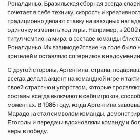
Роналдиньо. Бразильская сборная всегда слав
сочетает в себе технику, скорость и креативно
традиционно делают ставку на звездных напад
одиночку изменить ход игры. Например, в 2002 
титул чемпиона мира, в составе команды блиста
Роналдиньо. Их взаимодействие на поле было 
зрителей и оставляло соперников в недоумении
С другой стороны, Аргентина, страна, подарив
всегда делала акцент на командной игре и так
своей страстью и упорством, которые проявляю
составы всегда включают в себя игроков, спос
моментах. В 1986 году, когда Аргентина завоев
Марадона стал символом команды, демонстриру
Его голы и передачи вдохновляли команду и бо
веры в победу.