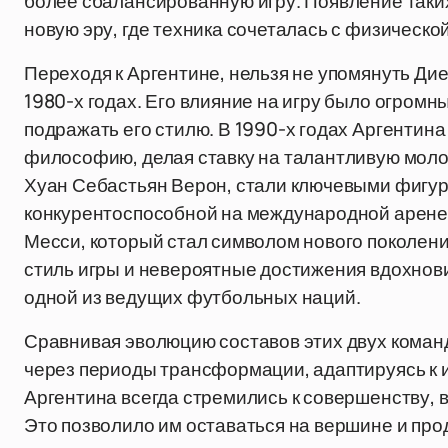
более сбалансированную игру. Появление таких
новую эру, где техника сочеталась с физическо
Переходя к Аргентине, нельзя не упомянуть Ди
1980-х годах. Его влияние на игру было огромн
подражать его стилю. В 1990-х годах Аргенти
философию, делая ставку на талантливую молод
Хуан Себастьян Верон, стали ключевыми фигур
конкурентоспособной на международной арене.
Месси, который стал символом нового поколени
стиль игры и невероятные достижения вдохнови
одной из ведущих футбольных наций.
Сравнивая эволюцию составов этих двух команд
через периоды трансформации, адаптируясь к 
Аргентина всегда стремились к совершенству, в
Это позволило им оставаться на вершине и пр