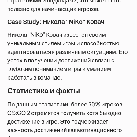
стратегиями и подходами, что может быть
полезно для начинающих игроков.
Case Study: Никола "NiKo" Ковач
Никола "NiKo" Ковач известен своим
уникальным стилем игры и способностью
адаптироваться к различным ситуациям. Его
успех в получении достижений связан с
глубоким пониманием игры и умением
работать в команде.
Статистика и факты
По данным статистики, более 70% игроков
CS:GO 2 стремятся получить хотя бы одно
достижение в игре. Это подчеркивает
важность достижений как мотивационного