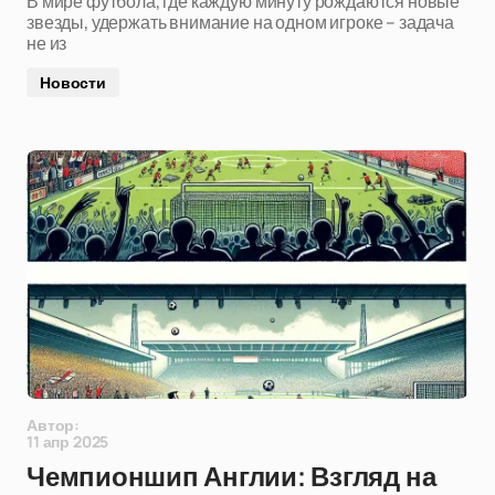
В мире футбола, где каждую минуту рождаются новые
звезды, удержать внимание на одном игроке – задача
не из
Новости
Автор:
11 апр 2025
Чемпионшип Англии: Взгляд на