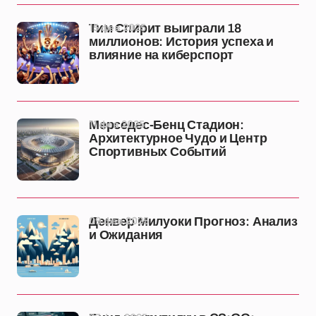
15 фев 2025
Тим Спирит выиграли 18
миллионов: История успеха и
влияние на киберспорт
11 фев 2025
Мерседес-Бенц Стадион:
Архитектурное Чудо и Центр
Спортивных Событий
09 фев 2025
Денвер Милуоки Прогноз: Анализ
и Ожидания