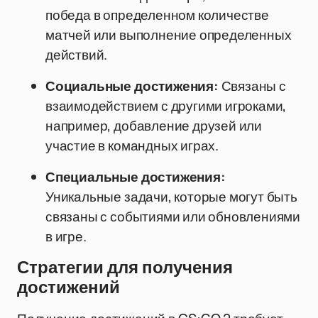
победа в определенном количестве
матчей или выполнение определенных
действий.
Социальные достижения:
Связаны с
взаимодействием с другими игроками,
например, добавление друзей или
участие в командных играх.
Специальные достижения:
Уникальные задачи, которые могут быть
связаны с событиями или обновлениями
в игре.
Стратегии для получения
достижений