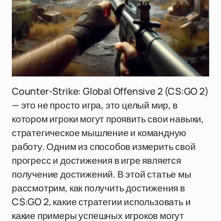
Counter-Strike: Global Offensive 2 (CS:GO 2)
— это не просто игра, это целый мир, в
котором игроки могут проявить свои навыки,
стратегическое мышление и командную
работу. Одним из способов измерить свой
прогресс и достижения в игре является
получение достижений. В этой статье мы
рассмотрим, как получить достижения в
CS:GO 2, какие стратегии использовать и
какие примеры успешных игроков могут