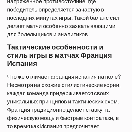
напряжённое противостояние, где
победитель определяется зачастую в
последних минутах игры. Такой баланс сил
делает матчи особенно захватывающими
для болельщиков и аналитиков.
Тактические особенности и
стиль игры в матчах Франция
Испания
Что же отличает франция испания на поле?
Несмотря на схожие стилистические корни,
каждая команда придерживается своих
уникальных принципов и тактических схем.
Франция традиционно делает ставку на
физическую мощь и быстрые контратаки, в
то время как Испания предпочитает