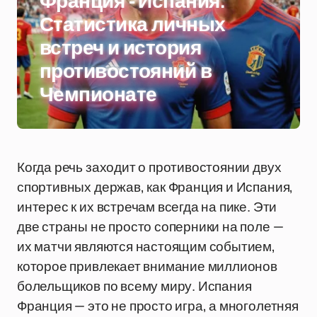
Франция - Испания:
Статистика личных
встреч и история
противостояний в
Чемпионате
Когда речь заходит о противостоянии двух
спортивных держав, как Франция и Испания,
интерес к их встречам всегда на пике. Эти
две страны не просто соперники на поле —
их матчи являются настоящим событием,
которое привлекает внимание миллионов
болельщиков по всему миру. Испания
Франция — это не просто игра, а многолетняя