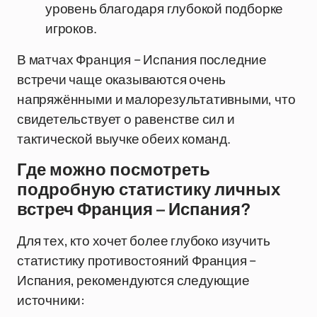
уровень благодаря глубокой подборке
игроков.
В матчах Франция – Испания последние
встречи чаще оказываются очень
напряжёнными и малорезультативными, что
свидетельствует о равенстве сил и
тактической выучке обеих команд.
Где можно посмотреть
подробную статистику личных
встреч Франция – Испания?
Для тех, кто хочет более глубоко изучить
статистику противостояний Франция –
Испания, рекомендуются следующие
источники: