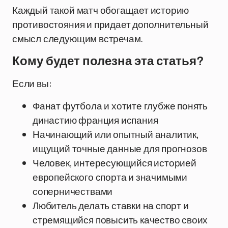
Каждый такой матч обогащает историю
противостояния и придает дополнительный
смысл следующим встречам.
Кому будет полезна эта статья?
Если вы:
Фанат футбола и хотите глубже понять
династию франция испания
Начинающий или опытный аналитик,
ищущий точные данные для прогнозов
Человек, интересующийся историей
европейского спорта и значимыми
соперничествами
Любитель делать ставки на спорт и
стремящийся повысить качество своих