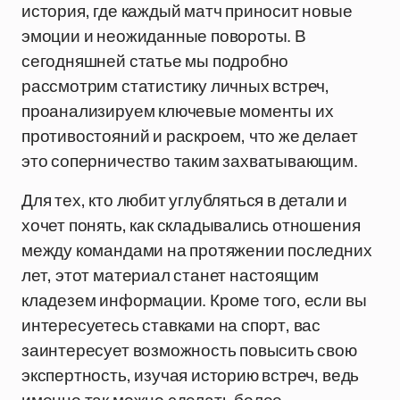
история, где каждый матч приносит новые
эмоции и неожиданные повороты. В
сегодняшней статье мы подробно
рассмотрим статистику личных встреч,
проанализируем ключевые моменты их
противостояний и раскроем, что же делает
это соперничество таким захватывающим.
Для тех, кто любит углубляться в детали и
хочет понять, как складывались отношения
между командами на протяжении последних
лет, этот материал станет настоящим
кладезем информации. Кроме того, если вы
интересуетесь ставками на спорт, вас
заинтересует возможность повысить свою
экспертность, изучая историю встреч, ведь