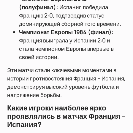
(полуфинал):
Испания победила
Францию 2:0, подтвердив статус
доминирующей сборной того времени.
Чемпионат Европы 1984 (финал):
Франция выиграла у Испании 2:0 и
стала чемпионом Европы впервые в
своей истории.
Эти матчи стали ключевыми моментами в
истории противостояния Франция – Испания,
демонстрируя высокий уровень футбола и
напряжение борьбы.
Какие игроки наиболее ярко
проявлялись в матчах Франция –
Испания?