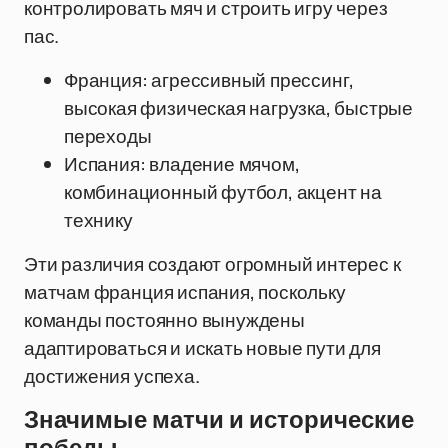
контролировать мяч и строить игру через
пас.
Франция: агрессивный прессинг,
высокая физическая нагрузка, быстрые
переходы
Испания: владение мячом,
комбинационный футбол, акцент на
технику
Эти различия создают огромный интерес к
матчам франция испания, поскольку
команды постоянно вынуждены
адаптироваться и искать новые пути для
достижения успеха.
Значимые матчи и исторические