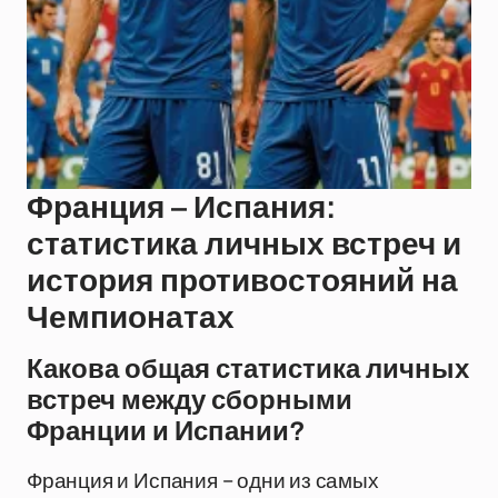
Франция – Испания:
статистика личных встреч и
история противостояний на
Чемпионатах
Какова общая статистика личных
встреч между сборными
Франции и Испании?
Франция и Испания – одни из самых