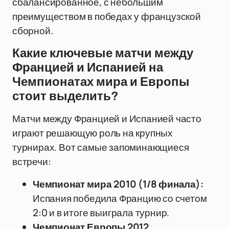
сбалансированное, с небольшим
преимуществом в победах у французской
сборной.
Какие ключевые матчи между
Францией и Испанией на
Чемпионатах мира и Европы
стоит выделить?
Матчи между Францией и Испанией часто
играют решающую роль на крупных
турнирах. Вот самые запоминающиеся
встречи:
Чемпионат мира 2010 (1/8 финала):
Испания победила Францию со счетом
2:0 и в итоге выиграла турнир.
Чемпионат Европы 2012