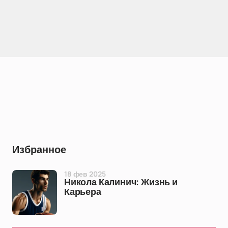
Избранное
18 фев 2025
Никола Калинич: Жизнь и
Карьера