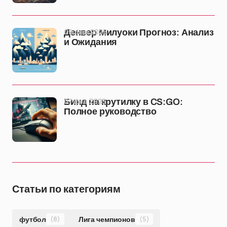
09 фев 2025
Денвер Милуоки Прогноз: Анализ
и Ожидания
07 фев 2025
Бинд на крутилку в CS:GO:
Полное руководство
Статьи по категориям
футбол
(8)
Лига чемпионов
(5)