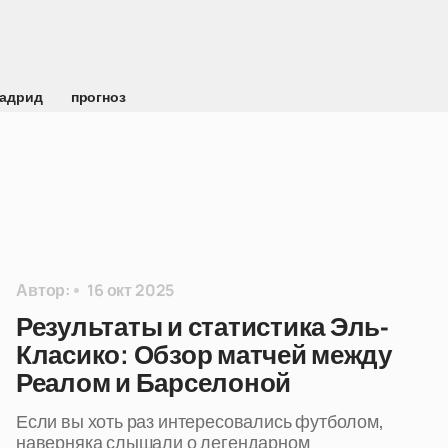
Мадрид
прогноз
Автор:
16 окт 2025
Результаты и статистика Эль-
Класико: Обзор матчей между
Реалом и Барселоной
Если вы хоть раз интересовались футболом,
наверняка слышали о легендарном