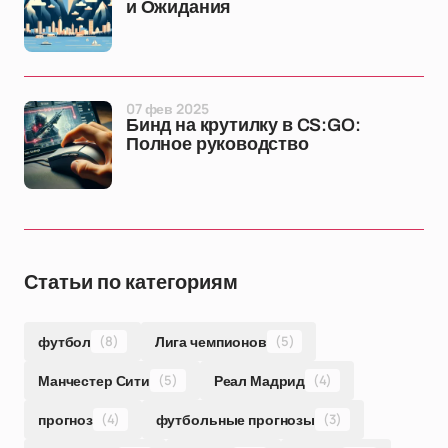
и Ожидания
07 фев 2025
Бинд на крутилку в CS:GO:
Полное руководство
Статьи по категориям
футбол
(8)
Лига чемпионов
(5)
Манчестер Сити
(5)
Реал Мадрид
(4)
прогноз
(4)
футбольные прогнозы
(3)