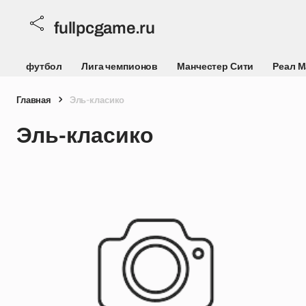
fullpcgame.ru
футбол
Лига чемпионов
Манчестер Сити
Реал 
Главная
Эль-класико
Эль-класико