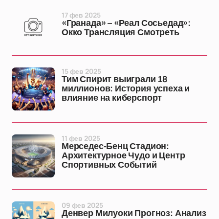
17 фев 2025
«Гранада» – «Реал Сосьедад»:
Окко Трансляция Смотреть
15 фев 2025
Тим Спирит выиграли 18
миллионов: История успеха и
влияние на киберспорт
11 фев 2025
Мерседес-Бенц Стадион:
Архитектурное Чудо и Центр
Спортивных Событий
09 фев 2025
Денвер Милуоки Прогноз: Анализ