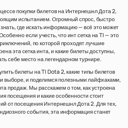
оцессе покупки билетов на Интернешнл Дота 2,
стоящим испытанием. Огромный спрос, быстро
знать, где искать информацию — всё это может
собенно если учесть, что инт сетка на TI — это
 приключений, по которой проходят лучшие
ена эта сетка инта, и какие билеты доступны,
ть себе место на легендарном турнире.
пить билеты на TI Dota 2, какие типы билетов
ри выборе, и поделимся полезными лайфхаками,
та продаж. Мы расскажем о том, как устроена
ния посещения и какие особенности стоит
ий от посещения Интернешнл Дота 2. Для тех,
рандиозного события, эта информация станет