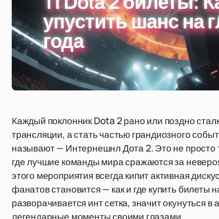
TI Dota 2 билеты: К
упустить шанс на 
года
Каждый поклонник Dota 2 рано или поздно стал
трансляции, а стать частью грандиозного событи
называют — Интернешнл Дота 2. Это не просто 
где лучшие команды мира сражаются за неверо
этого мероприятия всегда кипит активная диску
фанатов становится — как и где купить билеты на
разворачивается инт сетка, значит окунуться в
легендарные моменты своими глазами.