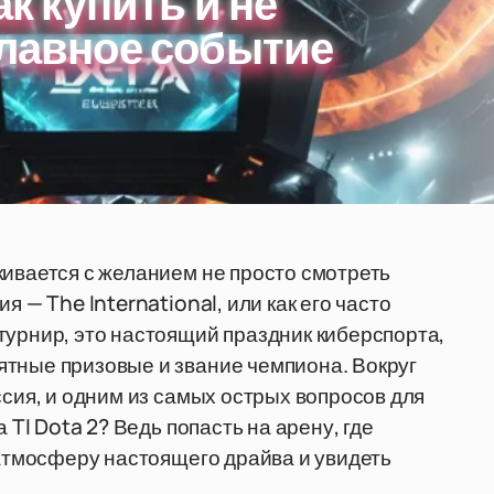
ак купить и не
главное событие
кивается с желанием не просто смотреть
я — The International, или как его часто
турнир, это настоящий праздник киберспорта,
ятные призовые и звание чемпиона. Вокруг
ссия, и одним из самых острых вопросов для
 TI Dota 2? Ведь попасть на арену, где
 атмосферу настоящего драйва и увидеть