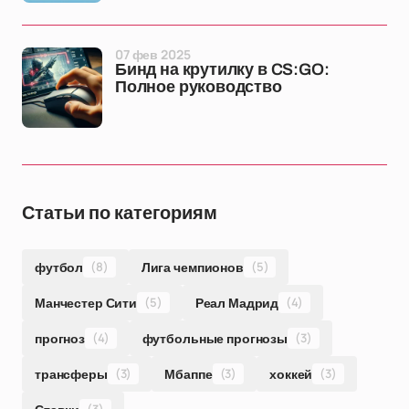
07 фев 2025
Бинд на крутилку в CS:GO:
Полное руководство
Статьи по категориям
футбол
(8)
Лига чемпионов
(5)
Манчестер Сити
(5)
Реал Мадрид
(4)
прогноз
(4)
футбольные прогнозы
(3)
трансферы
(3)
Мбаппе
(3)
хоккей
(3)
(3)