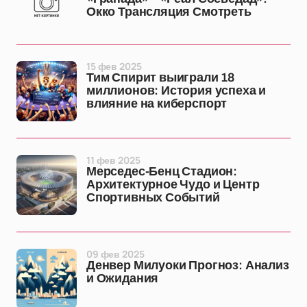
Окко Трансляция Смотреть
15 фев 2025
Тим Спирит выиграли 18
миллионов: История успеха и
влияние на киберспорт
11 фев 2025
Мерседес-Бенц Стадион:
Архитектурное Чудо и Центр
Спортивных Событий
09 фев 2025
Денвер Милуоки Прогноз: Анализ
и Ожидания