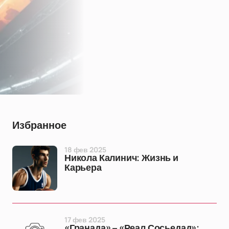
Избранное
18 фев 2025
Никола Калинич: Жизнь и
Карьера
17 фев 2025
«Гранада» – «Реал Сосьедад»: