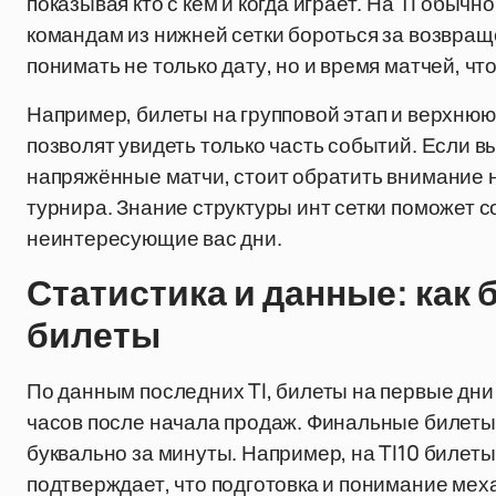
показывая кто с кем и когда играет. На TI обычн
командам из нижней сетки бороться за возвращ
понимать не только дату, но и время матчей, ч
Например, билеты на групповой этап и верхнюю 
позволят увидеть только часть событий. Если 
напряжённые матчи, стоит обратить внимание 
турнира. Знание структуры инт сетки поможет с
неинтересующие вас дни.
Статистика и данные: как
билеты
По данным последних TI, билеты на первые дни
часов после начала продаж. Финальные билеты 
буквально за минуты. Например, на TI10 билет
подтверждает, что подготовка и понимание меха