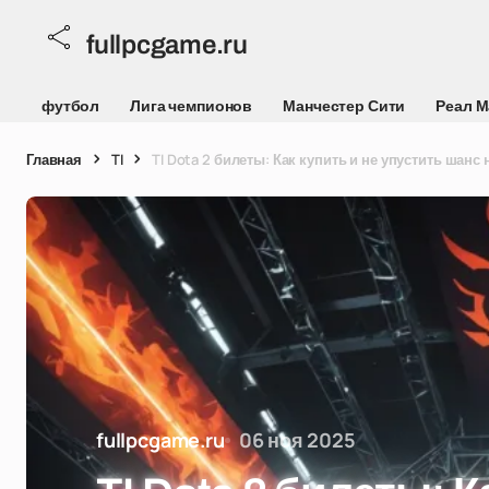
fullpcgame.ru
футбол
Лига чемпионов
Манчестер Сити
Реал 
Главная
TI
TI Dota 2 билеты: Как купить и не упустить шанс
fullpcgame.ru
06 ноя 2025