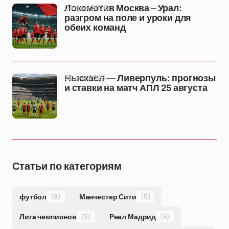
04 фев 2026
Локомотив Москва – Урал:
разгром на поле и уроки для
обеих команд
28 янв 2026
Ньюкасл — Ливерпуль: прогнозы
и ставки на матч АПЛ 25 августа
Статьи по категориям
футбол
(8)
Манчестер Сити
(5)
Лига чемпионов
(5)
Реал Мадрид
(4)