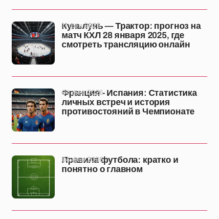
11 фев 2026
Куньлунь — Трактор: прогноз на
матч КХЛ 28 января 2025, где
смотреть трансляцию онлайн
04 фев 2026
Франция - Испания: Статистика
личных встреч и история
противостояний в Чемпионате
04 фев 2026
Правила футбола: кратко и
понятно о главном