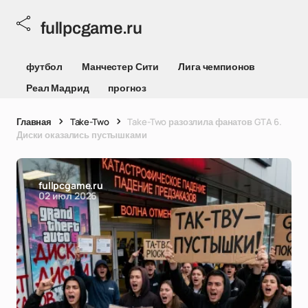
fullpcgame.ru
футбол
Манчестер Сити
Лига чемпионов
Реал Мадрид
прогноз
Главная
Take-Two
Take-Two разозлила фанатов GTA 6.
Диски оказались пустышками
fullpcgame.ru
02 июл 2026