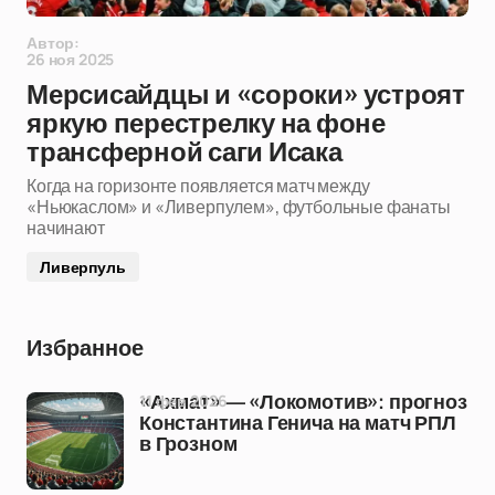
Автор:
26 ноя 2025
Мерсисайдцы и «сороки» устроят
яркую перестрелку на фоне
трансферной саги Исака
Когда на горизонте появляется матч между
«Ньюкаслом» и «Ливерпулем», футбольные фанаты
начинают
Ливерпуль
Избранное
11 фев 2026
«Ахмат» — «Локомотив»: прогноз
Константина Генича на матч РПЛ
в Грозном