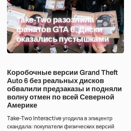
Take-Two разозлила
фанатов GTA 6. Диски
оказались пустышками
Коробочные версии Grand Theft
Auto 6 без реальных дисков
обвалили предзаказы и подняли
волну отмен по всей Северной
Америке
Take-Two Interactive угодила в эпицентр
скандала: покупатели физических версий