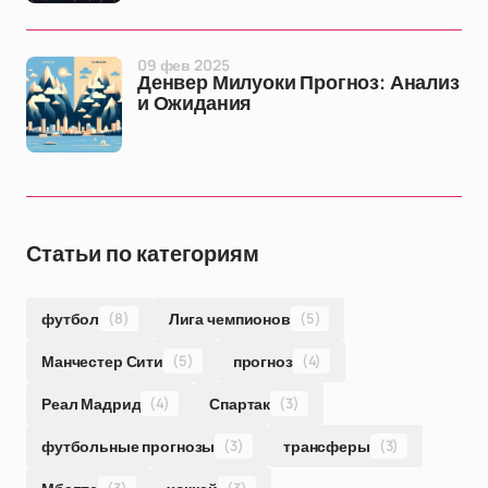
09 фев 2025
Денвер Милуоки Прогноз: Анализ
и Ожидания
Статьи по категориям
футбол
(8)
Лига чемпионов
(5)
Манчестер Сити
(5)
прогноз
(4)
Реал Мадрид
(4)
Спартак
(3)
футбольные прогнозы
(3)
трансферы
(3)
(3)
(3)