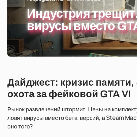
Индустрия трещит
вирусы вместо GTA
Дайджест: кризис памяти, 
охота за фейковой GTA VI
Рынок развлечений штормит. Цены на комплек
ловят вирусы вместо бета-версий, а Steam Mach
оно того?