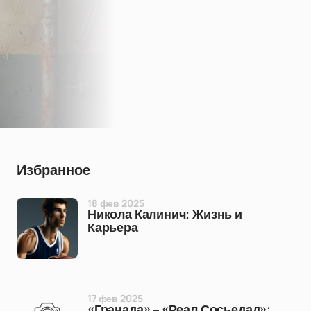
Избранное
18 фев 2025
Никола Калинич: Жизнь и
Карьера
17 фев 2025
«Гранада» – «Реал Сосьедад»: