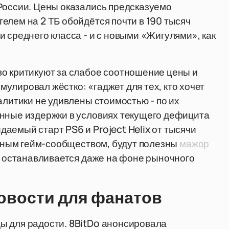
России. Цены оказались предсказуемо
елем на 2 ТБ обойдётся почти в 190 тысяч
 среднего класса - и с новыми «Жигулями», как
во критикуют за слабое соотношение цены и
улировал жёстко: «гаджет для тех, кто хочет
алитики не удивлены стоимостью - по их
енные издержки в условиях текущего дефицита
аемый старт PS6 и Project Helix от тысячи
ентным гейм-сообществом, будут полезны
мажор
е останавливается даже на фоне рыночного
новости для фанатов
ы для радости. 8BitDo анонсировала