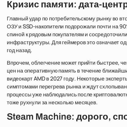
Кризис памяти: дата-цен
Главный удар по потребительскому рынку во вт
ОЗУ и SSD-накопители подорожали почти на 90
спиной к рядовым покупателям и сосредоточил
инфраструктуры. Для геймеров это означает од
год назад.
Впрочем, облегчение может прийти быстрее, че
цен на оперативную память в течение ближайш
видеокарт AMD в 2027 году. Некоторые экспер
симптомами перегрева рынка и ждут схлопыван
процессы уже наблюдались после криптовалютно
тоже рухнули за несколько месяцев.
Steam Machine: дорого, сп