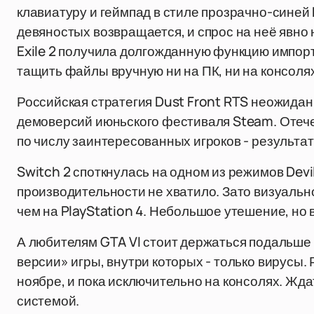
клавиатуру и геймпад в стиле прозрачно-синей 
девяностых возвращается, и спрос на неё явно н
Exile 2 получила долгожданную функцию импорт
тащить файлы вручную ни на ПК, ни на консолях
Российская стратегия Dust Front RTS неожида
демоверсий июньского фестиваля Steam. Отече
по числу заинтересованных игроков - результат,
Switch 2 споткнулась на одном из режимов Devil 
производительности не хватило. Зато визуальн
чем на PlayStation 4. Небольшое утешение, но 
А любителям GTA VI стоит держаться подальше 
версии» игры, внутри которых - только вирусы.
ноябре, и пока исключительно на консолях. Жда
системой.