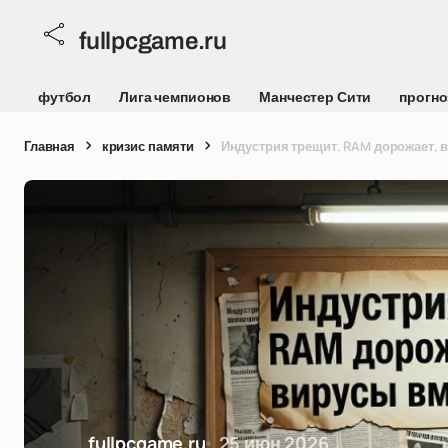
fullpcgame.ru
футбол
Лига чемпионов
Манчестер Сити
прогно
Главная
кризис памяти
Индустрия трещит. RAM дорожает, 
fullpcgame.ru
25 июн 2026